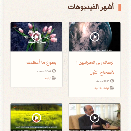
أشهر الفيديوهات
الرسالة إلى العبرانيين ا
يسوع ما أعظمك
لأصحاح الأول
7067 views
ترانيم
3995 views
قراءات كتابية