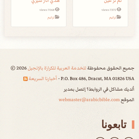
لم تر عين
هذي آثار سيري
7068 views
7375 views
ترانيم
ترانيم
جميع الحقوق محفوظة
للخدمة العربية للكرازة بالإنجيل
2026
©
P.O. Box 486, Dracut, MA 01826 USA -
أخبارنا السريعة
ألديك مشاكل في الروابط؟ إتصل بمدير
الموقع
webmaster@arabicbible.com
تابعونا