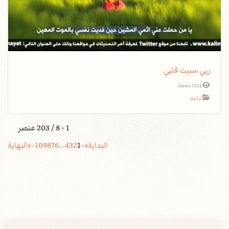
ربي سبيت قلبي
7314 views
ترانيم
1 - 8 / 203 عنصر
البداية
1
2
3
4
...
6
7
8
9
10
النهاية