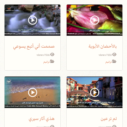
بالأحضان الأبوية
صممت أني أتبع يسوعي
7516 views
7152 views
ترانيم
ترانيم
لم تر عين
هذي آثار سيري