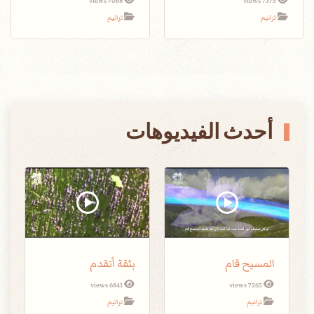
7068 views
7375 views
ترانيم
ترانيم
أحدث الفيديوهات
المسيح قام
بثقة أتقدم
6841 views
7265 views
ترانيم
ترانيم