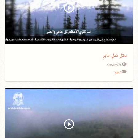
مثل ظلٍ عابرٍ
9978 views
ترانيم