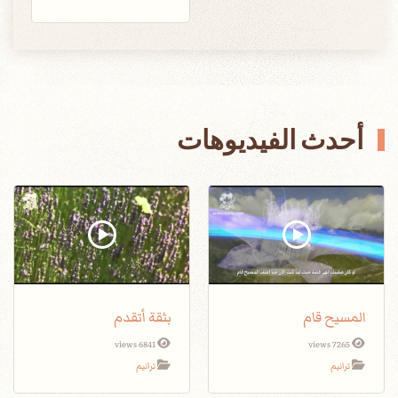
أحدث الفيديوهات
المسيح قام
بثقة أتقدم
6841 views
7265 views
ترانيم
ترانيم