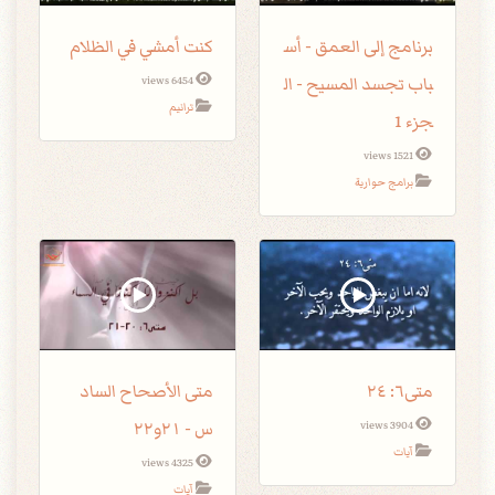
برنامج إلى العمق - أس
كنت أمشي في الظلام
باب تجسد المسيح - ال
6454 views
ترانيم
جزء 1
1521 views
برامج حوارية
متى٦: ٢٤
متى الأصحاح الساد
س - ٢١و٢٢
3904 views
آيات
4325 views
آيات