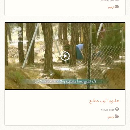
7054 views
ترانيم
هللويا الرب صالح
6818 views
ترانيم