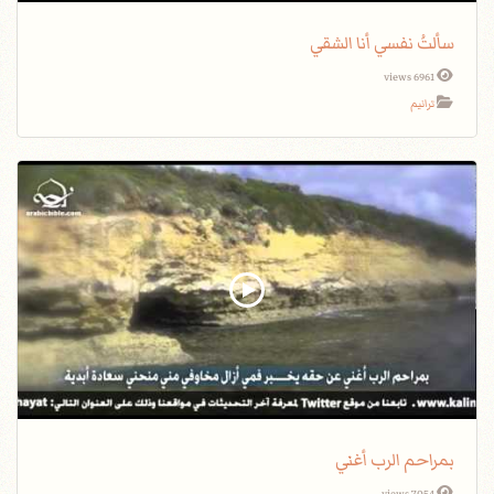
سألتُ نفسي أنا الشقي
6961 views
ترانيم
بمراحم الرب أغني