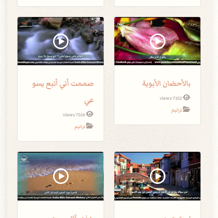
بالأحضان الأبوية
صممت أني أتبع يسو
عي
7152 views
ترانيم
7516 views
ترانيم