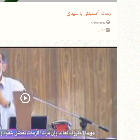
رسالةً أعطيتني يا سيدي
6961 views
ترانيم