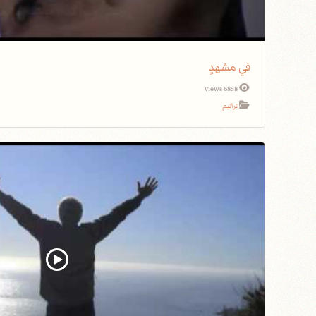
في مشهدٍ
6858 views
ترانيم