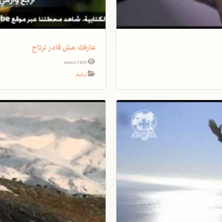
عارفك مش قادر ترتاح
7459 views
ترانيم