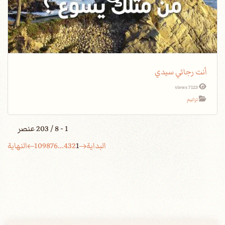
أنت رجائي سيدي
7123 views
ترانيم
1 - 8 / 203 عنصر
البداية
1
2
3
4
...
6
7
8
9
10
النهاية