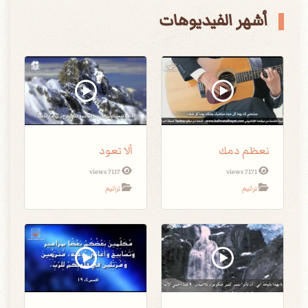
أشهر الفيديوهات
نعظم دمك
ألا تعود
7117 views
7171 views
ترانيم
ترانيم