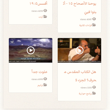
يوحنا الأصحاح ١٥ - أث
أفسس٥: ١٩
بتوا فييَ
4293 views
آيات
4087 views
قراءات كتابية
هل الكتاب المقدس م
علوت جداً
حرف؟ الجزء 5
6999 views
ترانيم
1105 views
برامج حوارية