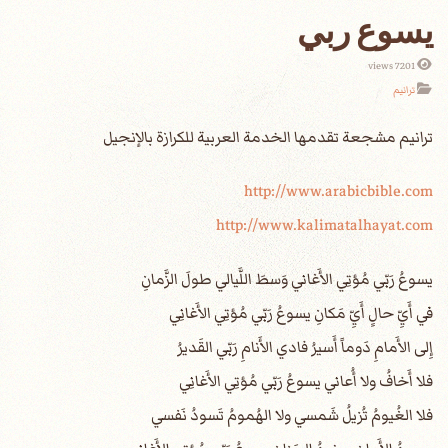
يسوع ربي
7201 views
ترانيم
http://www.arabicbible.com
http://www.kalimatalhayat.com
يسوعُ رَبّي مُؤتِي الأَغاني وَسطَ اللَّيالي طولَ الزَّمانِ
في أَيِّ حالٍ أَيِّ مَكانِ يسوعُ رَبّي مُؤتِي الأَغانِي
إِلى الأَمامِ دَوماً أَسيرُ فادي الأَنامِ رَبّي القَديرُ
فلا أَخافُ ولا أُعاني يسوعُ رَبّي مُؤتِي الأَغانِي
فلا الغُيومُ تُزيلُ شَمسي ولا الهُمومُ تَسودُ نَفسي