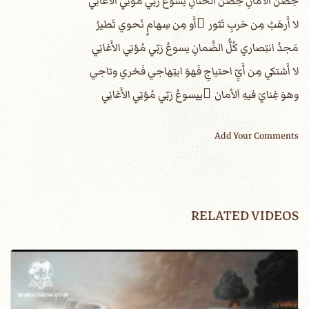
حِصنُ الأَمانِ حِضنُ الحَنانِ يسوعُ رَبّي مُؤتِي الأَغانِي
لا أَرهَبُ مِن حَربِ تَثور ُأَو مِن سِهامٍ نَحوي تَطيرُ
مَجدُ انتِصاري كُلُّ الضَّمانِ يسوعُ رَبّي مُؤتِي الأَغانِي
لا أَشتكي مِن أَيِّ احتياجِ فَهوَ ابتِهاجي فَخري وتاجي
وهوَ غِنايَ فيهِ اَلأمان ِييسوعُ رَبّي مُؤتِي الأَغانِي
Add Your Comments
RELATED VIDEOS