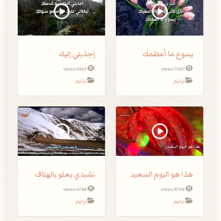
يسوع ما أعظمك
إجذبني إليك
6363 views
7067 views
ترانيم
ترانيم
هذا هو اليوم السعيد
نشيدي يعلو بالهتاف
6788 views
8704 views
ترانيم
ترانيم