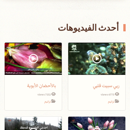
أحدث الفيديوهات
ربي سبيت قلبي
بالأحضان الأبوية
7152 views
6773 views
ترانيم
ترانيم