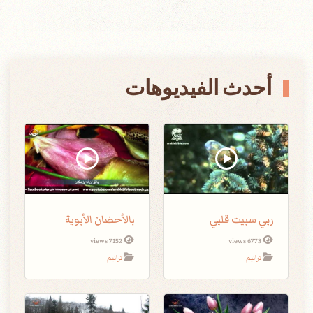
أحدث الفيديوهات
ربي سبيت قلبي
بالأحضان الأبوية
7152 views
6773 views
ترانيم
ترانيم