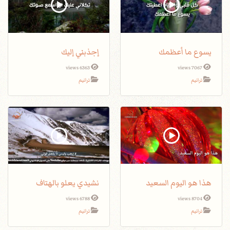
يسوع ما أعظمك
إجذبني إليك
6363 views
7067 views
ترانيم
ترانيم
هذا هو اليوم السعيد
نشيدي يعلو بالهتاف
6788 views
8704 views
ترانيم
ترانيم