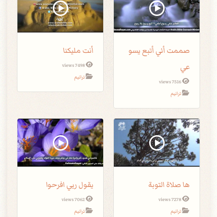
صممت أني أتبع يسو
أنت مليكنا
عي
7498 views
ترانيم
7516 views
ترانيم
ها صلاة التوبة
يقول ربي افرحوا
7062 views
7278 views
ترانيم
ترانيم