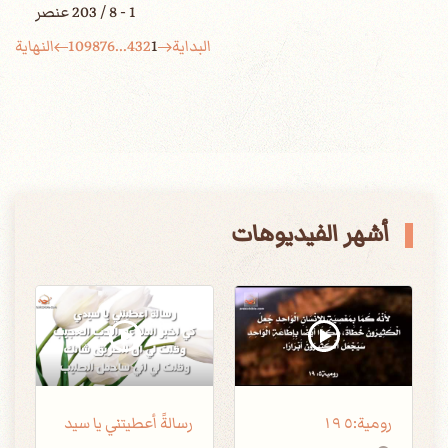
1 - 8 / 203 عنصر
البداية
1
2
3
4
...
6
7
8
9
10
النهاية
أشهر الفيديوهات
رسالةً أعطيتني يا سيد