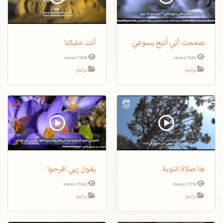
صممت أني أتبع يسوعي
أنت مليكنا
7498 views
7516 views
ترانيم
ترانيم
ها صلاة التوبة
يقول ربي افرحوا
7062 views
7278 views
ترانيم
ترانيم