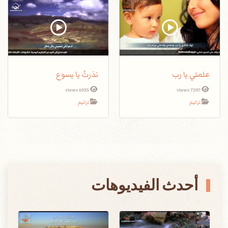
علمني يا رب
نذرتُ يا يسوع
6935 views
7297 views
ترانيم
ترانيم
أحدث الفيديوهات