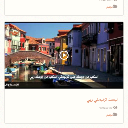
7201 views
ترانيم
ليست ترنيمتي ربي
7177 views
ترانيم