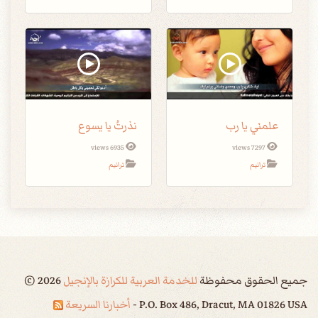
علمني يا رب
نذرتُ يا يسوع
6935 views
7297 views
ترانيم
ترانيم
جميع الحقوق محفوظة
للخدمة العربية للكرازة بالإنجيل
2026
©
P.O. Box 486, Dracut, MA 01826 USA -
أخبارنا السريعة