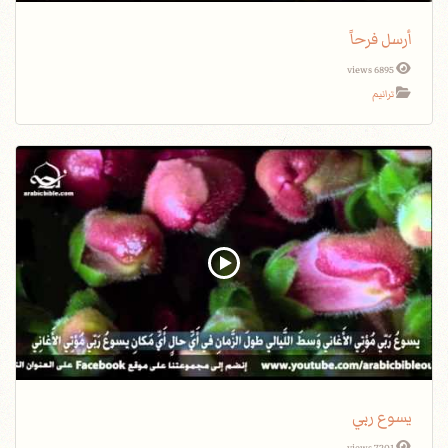
أرسل فرحاً
6895 views
ترانيم
يسوع ربي