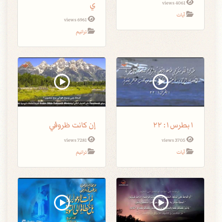
ي
4061 views
آيات
6961 views
ترانيم
١بطرس١: ٢٢
إن كانت ظروفي
7281 views
3705 views
آيات
ترانيم