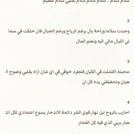
سلام سلام .. سلام سلام سلام بقلبي سلام عظيم
2
وجدت سلاما وراحة بال برغم الرياح ورغم الجبال فان حلكت في سما
ئي الليال مالي اليه ونعم المال
3
محبته اكتملت في الكيان فتطرد خوفي في اي شان اراه بقلبي وضوح ال
عيان وتحفظني يده كل ان
4
احارب بالروح ليل نهار قوى الشر دائمة الاندحار يسوع اعتمادي لكل انت
صار بربي الذي فيه كل الفخار