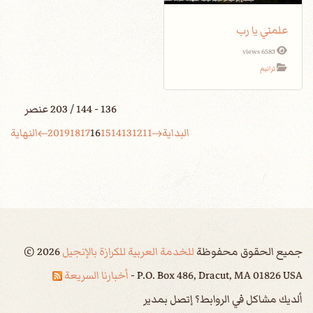
علمني يا رب
6583 views
ترانيم
136 - 144 / 203 عنصر
البداية
11
12
13
14
15
16
17
18
19
20
النهاية
جميع الحقوق محفوظة
للخدمة العربية للكرازة بالإنجيل
2026
©
P.O. Box 486, Dracut, MA 01826 USA -
أخبارنا السريعة
ألديك مشاكل في الروابط؟ إتصل بمدير