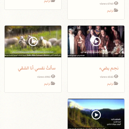
ترانيم
6760 views
ترانيم
نجم يضيء
سألتُ نفسي أنا الشقي
6961 views
6542 views
ترانيم
ترانيم