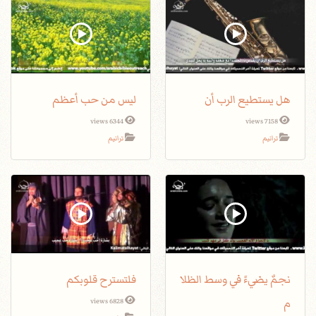
هل يستطيع الرب أن
ليس من حب أعظم
6344 views
7158 views
ترانيم
ترانيم
نجمٌ يضيءً في وسط الظلا
فلتسترح قلوبكم
م
6828 views