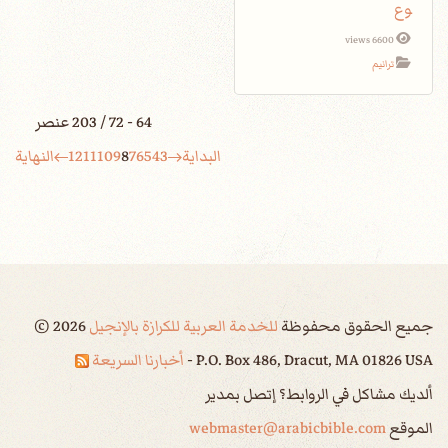
وع
6600 views
ترانيم
64 - 72 / 203 عنصر
البداية
3
4
5
6
7
8
9
10
11
12
النهاية
جميع الحقوق محفوظة
للخدمة العربية للكرازة بالإنجيل
2026
©
P.O. Box 486, Dracut, MA 01826 USA -
أخبارنا السريعة
ألديك مشاكل في الروابط؟ إتصل بمدير
الموقع
webmaster@arabicbible.com