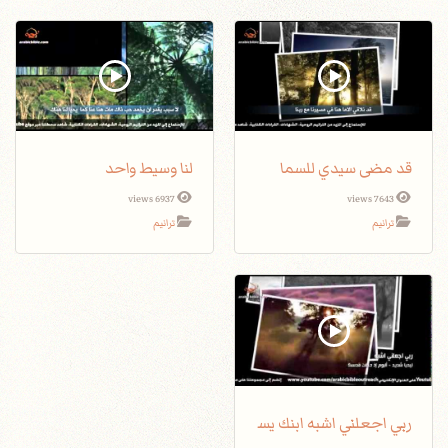
قد مضى سيدي للسما
لنا وسيط واحد
6937 views
7643 views
ترانيم
ترانيم
ربي اجعلني اشبه ابنك يس