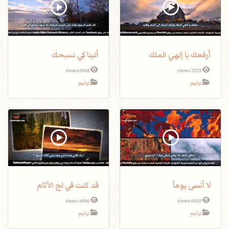
أرفعك يا إلهي الملك
أتينا كي نسبحك
6963 views
7273 views
ترانيم
ترانيم
لا أنسى يوماً
قد كنت في لج الآثام
6966 views
6959 views
ترانيم
ترانيم