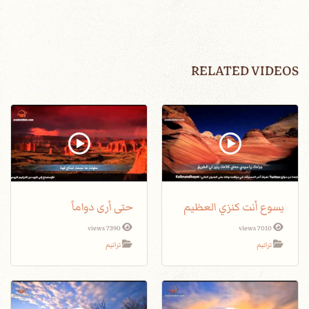
RELATED VIDEOS
يسوع أنت كنزي العظيم
حتى أرى دواماً
7390 views
7010 views
ترانيم
ترانيم