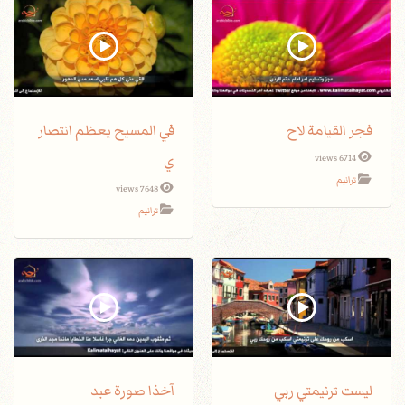
فجر القيامة لاح
في المسيح يعظم انتصار
ي
6714 views
ترانيم
7648 views
ترانيم
ليست ترنيمتي ربي
آخذا صورة عبد