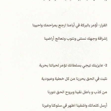
القرار- أؤمر بالبركة في أيامنا ارجع بمراحمك واحيينا
إشراقة وجهك نستنى ونتوب وتعالج أراضينا
2- عايزينك تيجي بسلطانك تؤمر لحياتنا بحرية
نثبت في الحق يحررنا من كل خطية وعبودية
من كذب و باطل نقينا وبروح الحق تنورنا
أرسل كلماتك واشفينا اظهر في سلوكنا وغيرنا