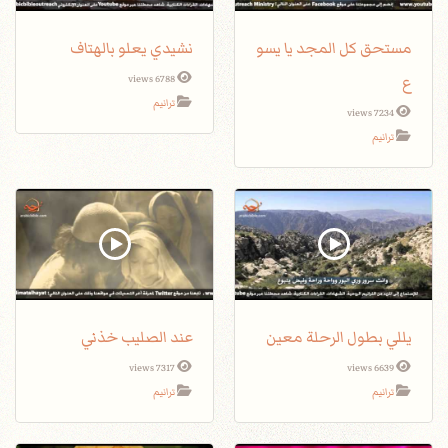
مستحق كل المجد يا يسو
نشيدي يعلو بالهتاف
ع
6788 views
ترانيم
7234 views
ترانيم
يللي بطول الرحلة معين
عند الصليب خذني
7317 views
6639 views
ترانيم
ترانيم