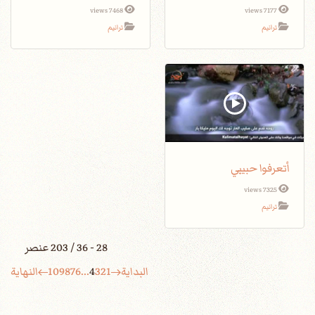
7468 views
7177 views
ترانيم
ترانيم
أتعرفوا حبيبي
7325 views
ترانيم
28 - 36 / 203 عنصر
البداية
1
2
3
4
...
6
7
8
9
10
النهاية