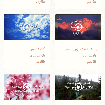
ترانيم
ترانيم
إنما لله انتظري يا نفسي
أنت قدوس
7365 views
7446 views
ترانيم
ترانيم