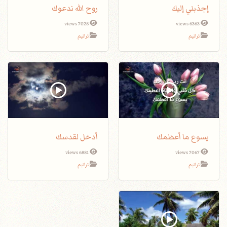
إجذبني إليك
روح الله ندعوك
7028 views
6363 views
ترانيم
ترانيم
يسوع ما أعظمك
أدخل لقدسك
6881 views
7067 views
ترانيم
ترانيم