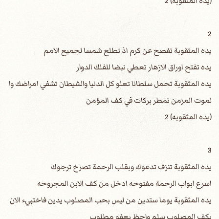
(يده المثقوبه) 2
2
يده المثقوبة تفصح عن كرم اذ تطلع شمسا لجميع الامم
يده تفتح اوراق الازهار تعطي نبضا للفلك الدوار
يده المثقوبة تحمل سلطانا تعلو كل الدنيا والشيطان تشفي امراضك وا
لموت المزمن تمطر بركات في كف المؤمن
(يده المثقوبه) 2
3
يده المثقوبة تنزف تدعوك وبقلب الرحمة تصرخ ترجوك
اسرع ابواب الرحمة مفتوحه ادخل من كف الابن المجروحه
يده المثقوبة يوما ستدين من ليس بحب المصلوب يدين فاختبيء الان
بكف المصلوب سلم واحظ بعفو مطلوب