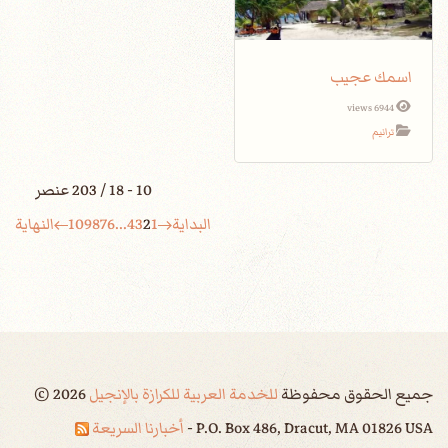
اسمك عجيب
6944 views
ترانيم
10 - 18 / 203 عنصر
البداية
1
2
3
4
...
6
7
8
9
10
النهاية
جميع الحقوق محفوظة
للخدمة العربية للكرازة بالإنجيل
2026
©
P.O. Box 486, Dracut, MA 01826 USA -
أخبارنا السريعة