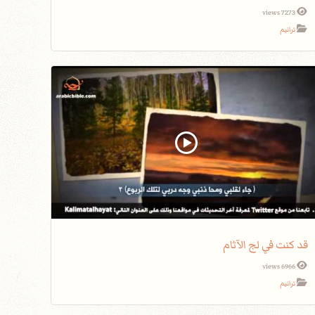
7273 views
ترانيم
قد كنت في لج الآثام
6966 views
ترانيم