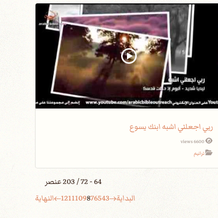
ربي اجعلني اشبه ابنك يسوع
6600 views
ترانيم
64 - 72 / 203 عنصر
البداية
3
4
5
6
7
8
9
10
11
12
النهاية