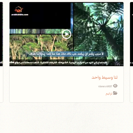
لنا وسيط واحد
6937 views
ترانيم