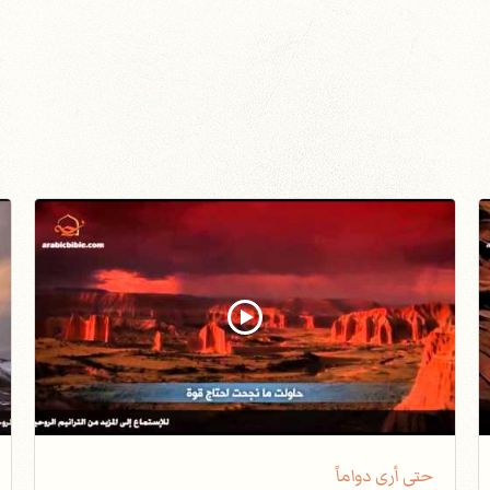
حتى أرى دواماً