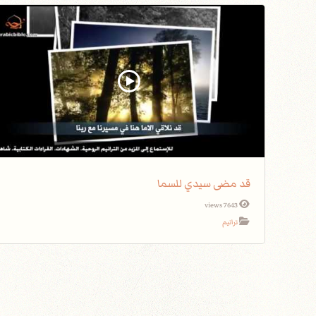
قد مضى سيدي للسما
7643 views
ترانيم