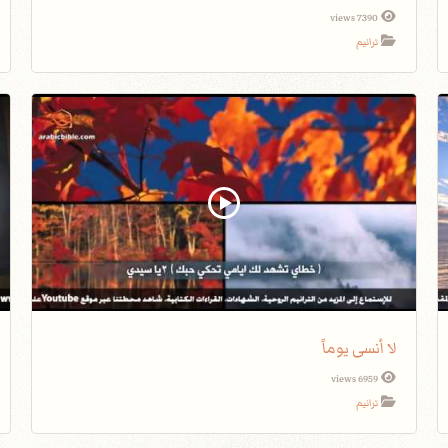
7390 views
ترانيم
لا أنسى يوماً
6959 views
ترانيم