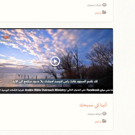
7010 views
ترانيم
أتينا كي نسبحك
6963 views
ترانيم