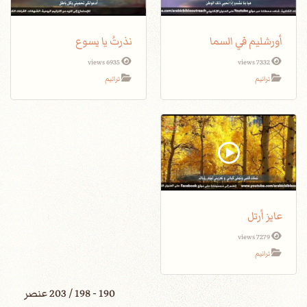
أورشليم في السما
نذرتُ يا يسوع
6935 views
7332 views
ترانيم
ترانيم
عايز أرتل
7279 views
ترانيم
190 - 198 / 203 عنصر