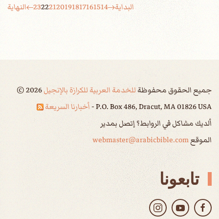
البداية
14
15
16
17
18
19
20
21
22
23
النهاية
جميع الحقوق محفوظة
للخدمة العربية للكرازة بالإنجيل
2026
©
P.O. Box 486, Dracut, MA 01826 USA -
أخبارنا السريعة
ألديك مشاكل في الروابط؟ إتصل بمدير
الموقع
webmaster@arabicbible.com
تابعونا