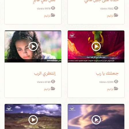
9978 views
9162 views
ترانيم
ترانيم
جعلتك يا رب
إنتظري الرب
6743 views
12191 views
ترانيم
ترانيم