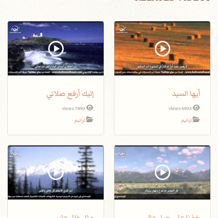
أيها السيد
إليك أرفع صلاتي
7890 views
6903 views
ترانيم
ترانيم
خذنا على جبل عالي
مثل ظلٍ عابرٍ