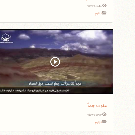
6444 views
ترانيم
علوت جداً
6999 views
ترانيم