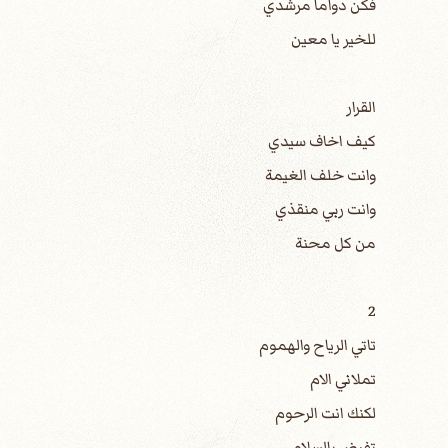
فكن دواما مرشدي
للخير يا معين
القرار
كيف اخاف سيدي
وانت خلف الغيمة
وانت ربي منقذي
من كل محنة
2
تاتي الرياح والهموم
تملاني الام
لكنك انت الرحوم
تفيض بالسلام