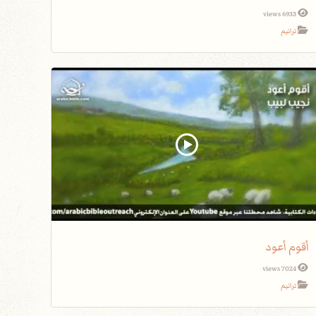
6933 views
ترانيم
أقوم أعود
7024 views
ترانيم