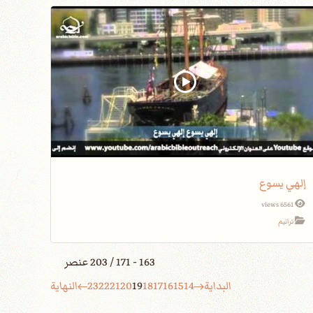
إلهي يسوع
6561 views
ترانيم
163 - 171 / 203 عنصر
البداية
14
15
16
17
18
19
20
21
22
23
النهاية