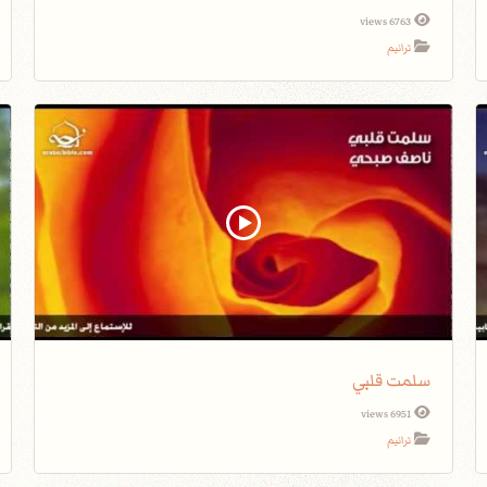
6763 views
ترانيم
سلمت قلبي
6951 views
ترانيم