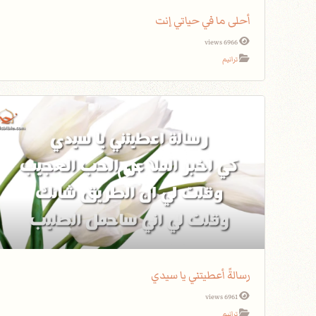
أحلى ما في حياتي إنت
6966 views
ترانيم
رسالةً أعطيتني يا سيدي
6961 views
ترانيم