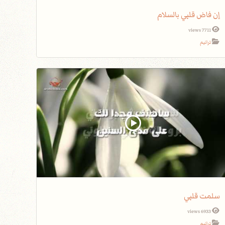
إن فاض قلبي بالسلام
7711 views
ترانيم
سلمت قلبي
6933 views
ترانيم