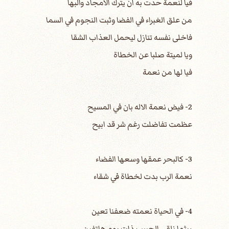
فيا لنعمة حدت به ان يترك الامجاد والبها
من علق الغبراء في الفضا وثبت النجوم في السما
فاخلى نفسه تنازل ليحمل العذاب الشقا
ويا لميتة صلبا عن الخطاة
فيا لها من نعمة
2- فيض نعمة الاله بان في المسيح
عظمت تفاضلت رغم شر قد ابيح
3- كالبحر عمقها وسعها الفضاء
نعمة الرب بدت لخطاة في شقاء
4- في الحياة نعمته ضعفنا تعين
ريثما نلقى الحبيب ذات يوم هاتفين