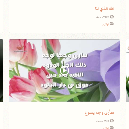
الله الذي لنا
7182 views
ترانيم
سأرى وجه يسوع
6511 views
ترانيم