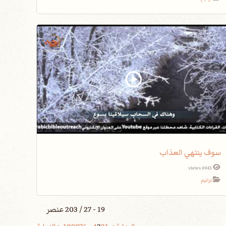
سوف ينتهي العذاب
6945 views
ترانيم
19 - 27 / 203 عنصر