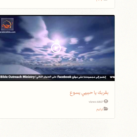
بقربك يا حبيبي يسوع
6847 views
ترانيم