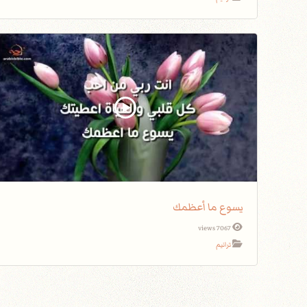
يسوع ما أعظمك
7067 views
ترانيم