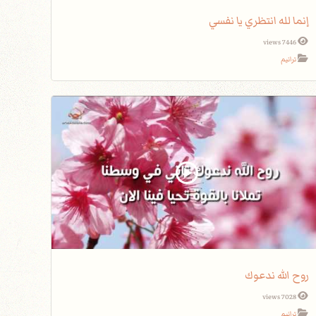
إنما لله انتظري يا نفسي
7446 views
ترانيم
روح الله ندعوك
7028 views
ترانيم