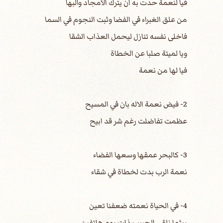
فيا لنعمة حدت به ان يترك الامجاد والبها
من علق الغبراء في الفضا وثبت النجوم في السما
فاخلى نفسه تنازل ليحمل العذاب الشقا
ويا لميتة صلبا عن الخطاة
فيا لها من نعمة
2- فيض نعمة الاله بان في المسيح
عظمت تفاضلت رغم شر قد ابيح
3- كالبحر عمقها وسعها الفضاء
نعمة الرب بدت لخطاة في شقاء
4- في الحياة نعمته ضعفنا تعين
ريثما نلقى الحبيب ذات يوم هاتفين