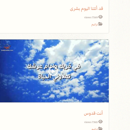
قد أتتنا اليوم بشرى
7569 views
ترانيم
أنت قدوس
7365 views
ترانيم