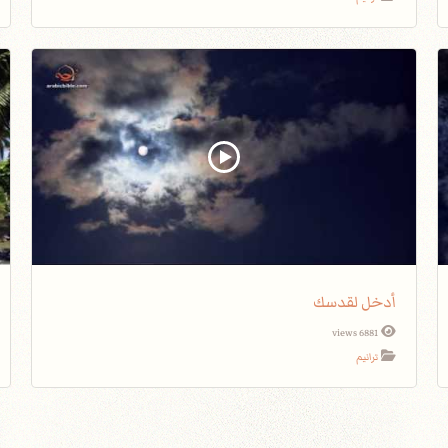
أدخل لقدسك
6881 views
ترانيم