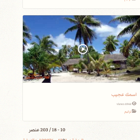
اسمك عجيب
6944 views
ترانيم
10 - 18 / 203 عنصر