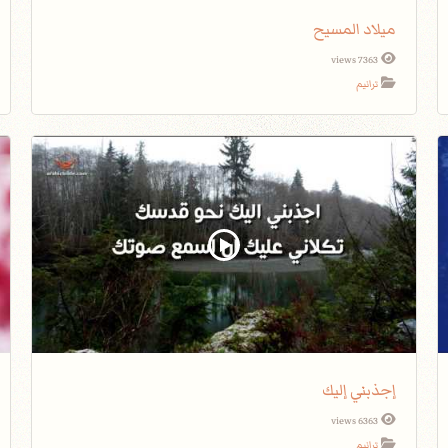
ميلاد المسيح
7363 views
ترانيم
إجذبني إليك
6363 views
ترانيم