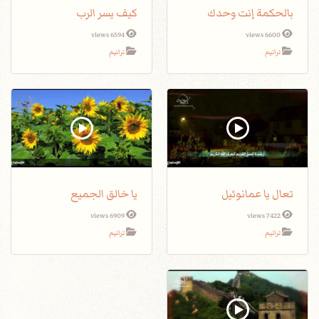
بالحكمة إنت وحدك
كيف يسر الرب
6594 views
6600 views
ترانيم
ترانيم
تعال يا عمانوئيل
يا خالق الجميع
6909 views
7422 views
ترانيم
ترانيم