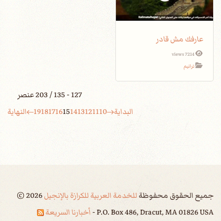
عارفك مش قادر
7214 views
ترانيم
127 - 135 / 203 عنصر
البداية
10
11
12
13
14
15
16
17
18
19
النهاية
جميع الحقوق محفوظة
للخدمة العربية للكرازة بالإنجيل
2026
©
P.O. Box 486, Dracut, MA 01826 USA -
أخبارنا السريعة