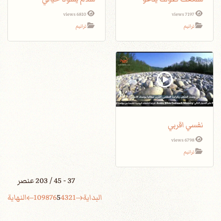
6810 views
7197 views
ترانيم
ترانيم
نفسي اقربي
6798 views
ترانيم
37 - 45 / 203 عنصر
البداية
1
2
3
4
5
6
7
8
9
10
النهاية