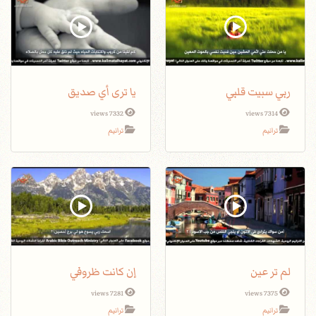
ربي سبيت قلبي
يا ترى أي صديق
7332 views
7314 views
ترانيم
ترانيم
لم تر عين
إن كانت ظروفي
7281 views
7375 views
ترانيم
ترانيم