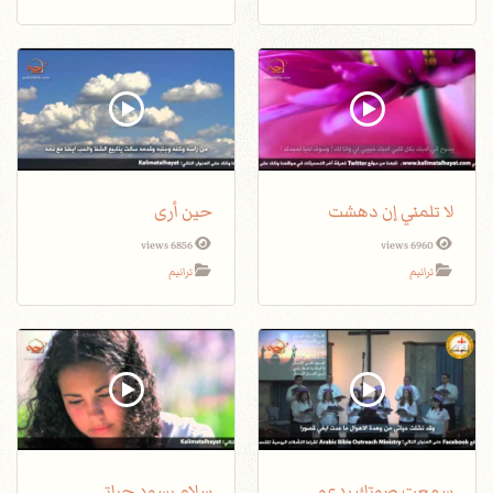
لا تلمني إن دهشت
حين أرى
6856 views
6960 views
ترانيم
ترانيم
سمعت صوتك يدعو
سلام يسود حياتي