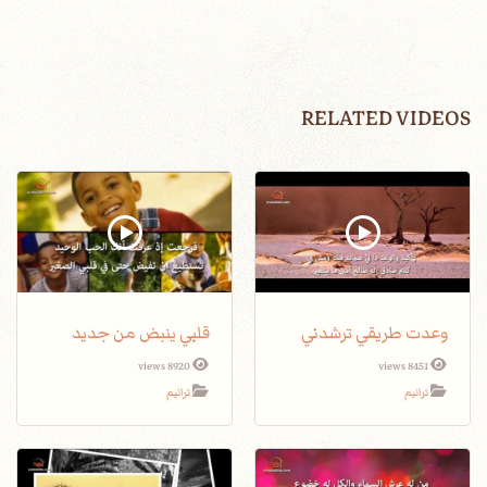
RELATED VIDEOS
وعدت طريقي ترشدني
قلبي ينبض من جديد
8920 views
8451 views
ترانيم
ترانيم