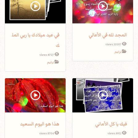
المجد لله في الأعالي
في عيد ميلادك يا ربي المل
ك
10107 views
ترانيم
8727 views
ترانيم
فيك يا كل الأماني
هذا هو اليوم السعيد
8704 views
8911 views