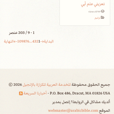
تعزيتي علم أبي
8799 views
ترانيم
1 - 9 / 203 عنصر
البداية
1
2
3
4
...
6
7
8
9
10
النهاية
جميع الحقوق محفوظة
للخدمة العربية للكرازة بالإنجيل
2026
©
P.O. Box 486, Dracut, MA 01826 USA -
أخبارنا السريعة
ألديك مشاكل في الروابط؟ إتصل بمدير
الموقع
webmaster@arabicbible.com