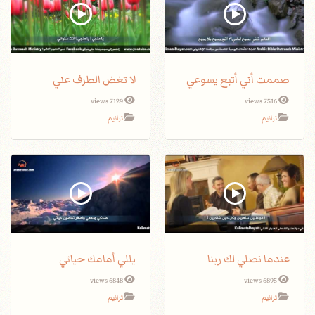
صممت أني أتبع يسوعي
لا تغض الطرف عني
7129 views
7516 views
ترانيم
ترانيم
عندما نصلي لك ربنا
يللي أمامك حياتي
6848 views
6895 views
ترانيم
ترانيم