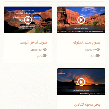
يسوع ملك الملوك
سوف أدخل أبوابك
7307 views
7197 views
ترانيم
ترانيم
بحر محبة الفادي