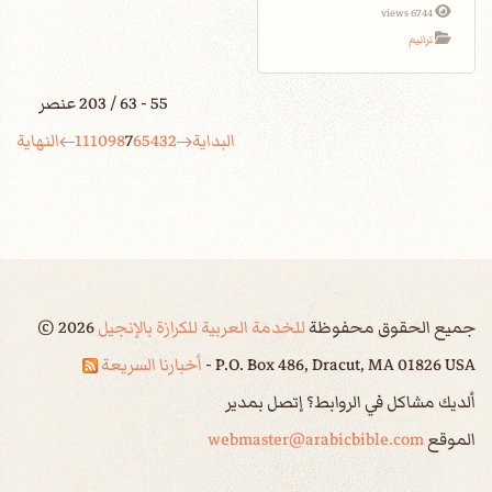
6744 views
ترانيم
55 - 63 / 203 عنصر
البداية
2
3
4
5
6
7
8
9
10
11
النهاية
جميع الحقوق محفوظة
للخدمة العربية للكرازة بالإنجيل
2026
©
P.O. Box 486, Dracut, MA 01826 USA -
أخبارنا السريعة
ألديك مشاكل في الروابط؟ إتصل بمدير
الموقع
webmaster@arabicbible.com