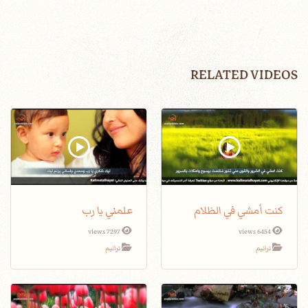
RELATED VIDEOS
كنت أمشي في الظلام
علمني يا رب
7297 views
6454 views
ترانيم
ترانيم