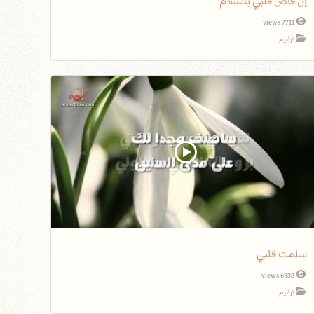
إن فاض قلبي بالسلام
7711 views
ترانيم
سلمت قلبي
6933 views
ترانيم