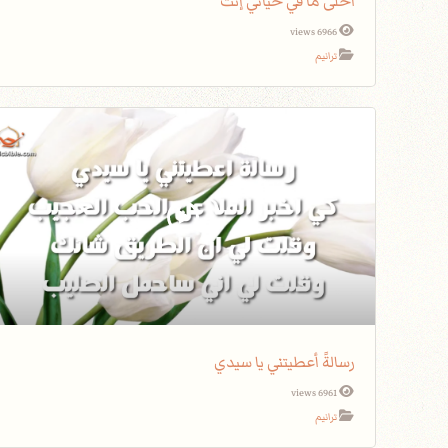
أحلى ما في حياتي إنت
6966 views
ترانيم
رسالةً أعطيتني يا سيدي
6961 views
ترانيم