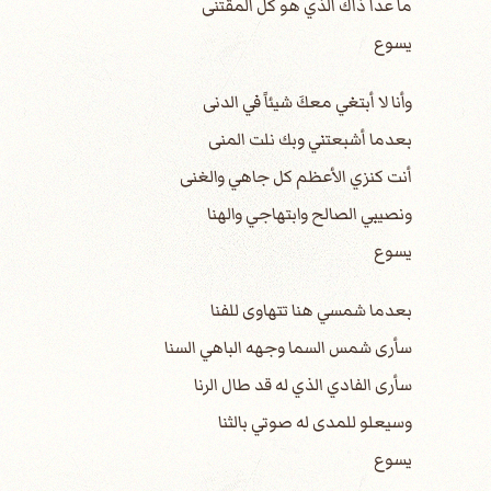
ما عدا ذاك الذي هو كل المقتنى
يسوع
وأنا لا أبتغي معكَ شيئاً في الدنى
بعدما أشبعتني وبك نلت المنى
أنت كنزي الأعظم كل جاهي والغنى
ونصيبي الصالح وابتهاجي والهنا
يسوع
بعدما شمسي هنا تتهاوى للفنا
سأرى شمس السما وجهه الباهي السنا
سأرى الفادي الذي له قد طال الرنا
وسيعلو للمدى له صوتي بالثنا
يسوع