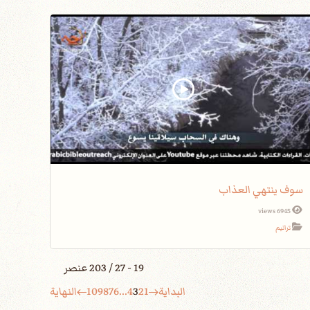
سوف ينتهي العذاب
6945 views
ترانيم
19 - 27 / 203 عنصر
البداية
1
2
3
4
...
6
7
8
9
10
النهاية