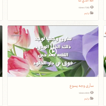
الله الذي لنا
7182 views
ترانيم
سأرى وجه يسوع
6511 views
ترانيم