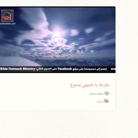
بقربك يا حبيبي يسوع
6847 views
ترانيم