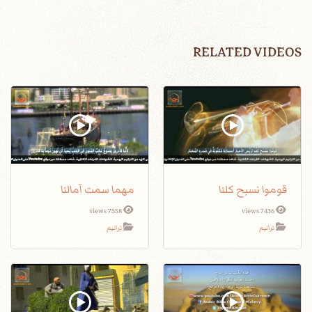
RELATED VIDEOS
قوموا نسبح كلنا
مهما سمت آمالنا
7558 views
7436 views
ترانيم
ترانيم