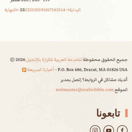
البداية
14
15
16
17
18
19
20
21
22
23
النهاية
جميع الحقوق محفوظة
للخدمة العربية للكرازة بالإنجيل
2026
©
P.O. Box 486, Dracut, MA 01826 USA -
أخبارنا السريعة
ألديك مشاكل في الروابط؟ إتصل بمدير
الموقع
webmaster@arabicbible.com
تابعونا