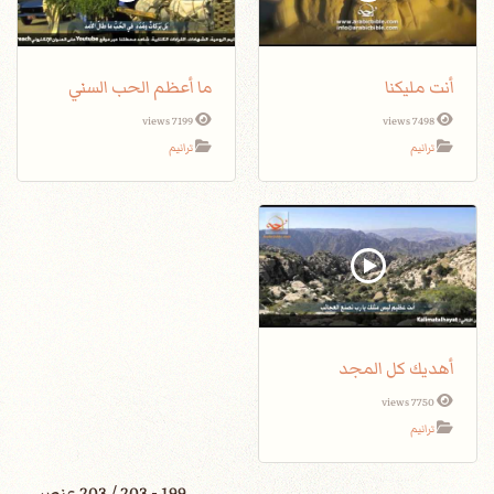
أنت مليكنا
ما أعظم الحب السني
7199 views
7498 views
ترانيم
ترانيم
أهديك كل المجد
7750 views
ترانيم
199 - 203 / 203 عنصر