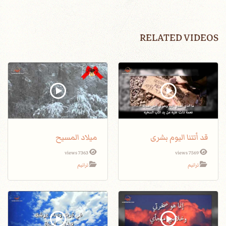
RELATED VIDEOS
قد أتتنا اليوم بشرى
ميلاد المسيح
7363 views
7569 views
ترانيم
ترانيم