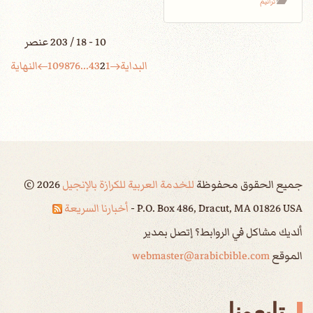
ترانيم
10 - 18 / 203 عنصر
البداية
1
2
3
4
...
6
7
8
9
10
النهاية
جميع الحقوق محفوظة
للخدمة العربية للكرازة بالإنجيل
2026
©
P.O. Box 486, Dracut, MA 01826 USA -
أخبارنا السريعة
ألديك مشاكل في الروابط؟ إتصل بمدير
الموقع
webmaster@arabicbible.com
تابعونا