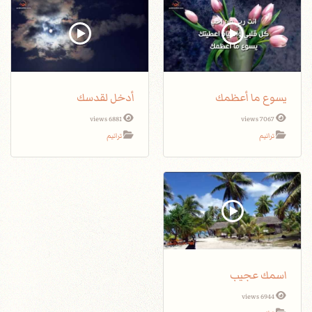
يسوع ما أعظمك
أدخل لقدسك
6881 views
7067 views
ترانيم
ترانيم
اسمك عجيب
6944 views