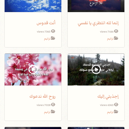
إنما لله انتظري يا نفسي
أنت قدوس
7365 views
7446 views
ترانيم
ترانيم
إجذبني إليك
روح الله ندعوك
7028 views
6363 views
ترانيم
ترانيم