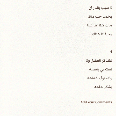
لا سبب يقدر ان
يخمد حب ذاك
مات هنا عنا كما
يحيا لنا هناك
4
فلنذكر الفضل ولا
نستحي باسمه
ولتعترف شفاهنا
بشكر حلمه
Add Your Comments