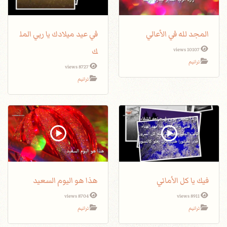
المجد لله في الأعالي
في عيد ميلادك يا ربي المل
ك
10107 views
ترانيم
8727 views
ترانيم
فيك يا كل الأماني
هذا هو اليوم السعيد
8704 views
8911 views
ترانيم
ترانيم