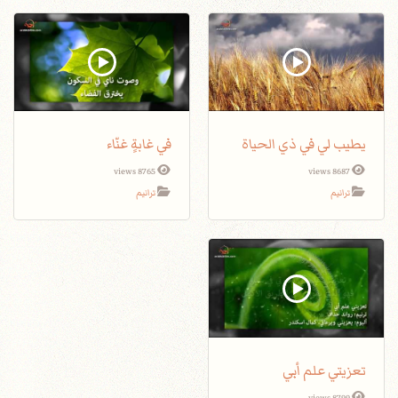
يطيب لي في ذي الحياة
في غابةٍ غنّاء
8765 views
8687 views
ترانيم
ترانيم
تعزيتي علم أبي