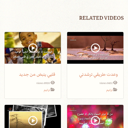
RELATED VIDEOS
وعدت طريقي ترشدني
قلبي ينبض من جديد
8920 views
8451 views
ترانيم
ترانيم