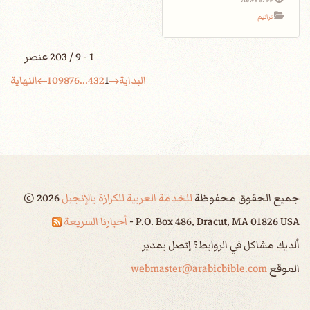
8799 views
ترانيم
1 - 9 / 203 عنصر
البداية
1
2
3
4
...
6
7
8
9
10
النهاية
جميع الحقوق محفوظة
للخدمة العربية للكرازة بالإنجيل
2026
©
P.O. Box 486, Dracut, MA 01826 USA -
أخبارنا السريعة
ألديك مشاكل في الروابط؟ إتصل بمدير
الموقع
webmaster@arabicbible.com