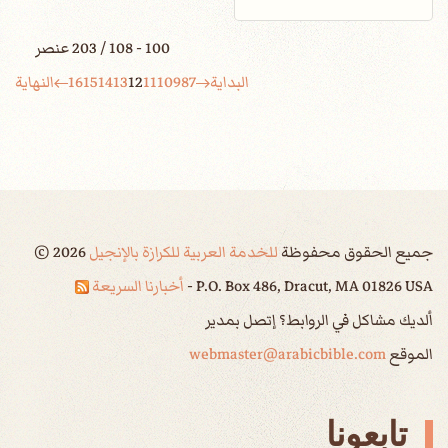
100 - 108 / 203 عنصر
البداية
7
8
9
10
11
12
13
14
15
16
النهاية
جميع الحقوق محفوظة
للخدمة العربية للكرازة بالإنجيل
2026
©
P.O. Box 486, Dracut, MA 01826 USA -
أخبارنا السريعة
ألديك مشاكل في الروابط؟ إتصل بمدير
الموقع
webmaster@arabicbible.com
تابعونا