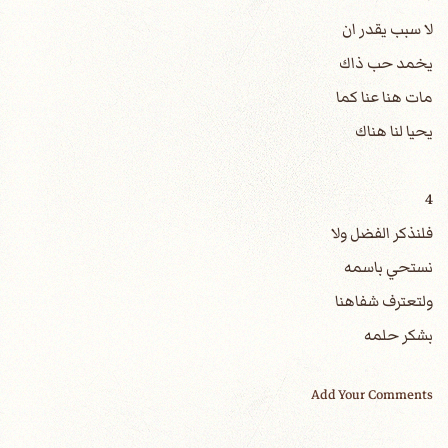
لا سبب يقدر ان
يخمد حب ذاك
مات هنا عنا كما
يحيا لنا هناك
4
فلنذكر الفضل ولا
نستحي باسمه
ولتعترف شفاهنا
بشكر حلمه
Add Your Comments