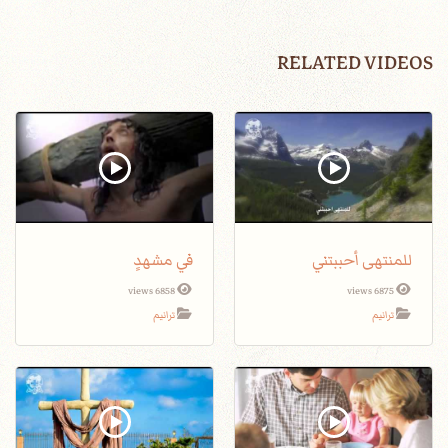
RELATED VIDEOS
للمنتهى أحببتني
في مشهدٍ
6858 views
6875 views
ترانيم
ترانيم