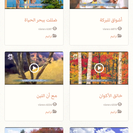
أشواق للبركة
ضللت ببحر الحياة
6187 views
6870 views
ترانيم
ترانيم
خالق الأكوان
مع أن التين
6534 views
6318 views
ترانيم
ترانيم