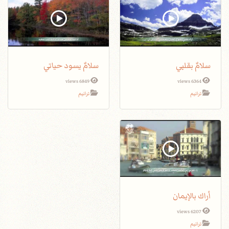
سلامٌ بقلبي
سلامٌ يسود حياتي
6849 views
6364 views
ترانيم
ترانيم
أراك بالإيمان
6207 views
ترانيم