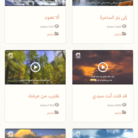
إلى بئر السامرة
ألا تعود
7117 views
7420 views
ترانيم
ترانيم
قد قلت أنت سيدي
نقترب من عرشك
7314 views
6933 views
ترانيم
ترانيم