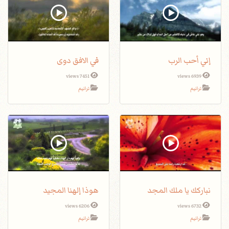
إني أحب الرب
في الافق دوى
7451 views
6939 views
ترانيم
ترانيم
نباركك يا ملك المجد
هوذا إلهنا المجيد
6206 views
6732 views
ترانيم
ترانيم