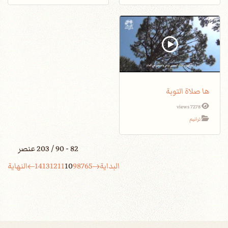
ها صلاة التوبة
7278 views
ترانيم
82 - 90 / 203 عنصر
البداية
5
6
7
8
9
10
11
12
13
14
النهاية