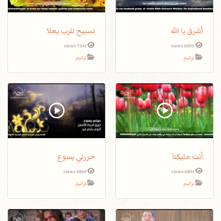
أشرق يا الله
تسبيح للرب يعلا
7341 views
6350 views
ترانيم
ترانيم
أنت مليكنا
حررني يسوع
6869 views
6801 views
ترانيم
ترانيم