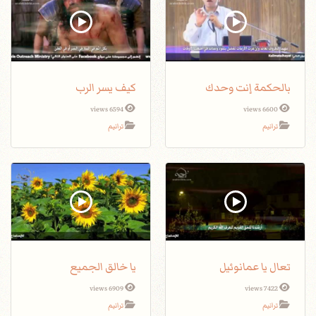
بالحكمة إنت وحدك
كيف يسر الرب
6594 views
6600 views
ترانيم
ترانيم
تعال يا عمانوئيل
يا خالق الجميع
6909 views
7422 views
ترانيم
ترانيم