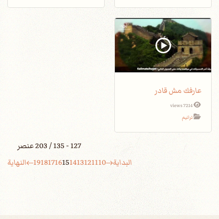
عارفك مش قادر
7214 views
ترانيم
127 - 135 / 203 عنصر
البداية
10
11
12
13
14
15
16
17
18
19
النهاية