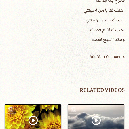
فافرح بما ابدعته
اهتف لك يا من احييتني
ارنم لك يا من ابهجتني
اخبر بك اذيع فضلك
وهكذا اسبح اسمك
Add Your Comments
RELATED VIDEOS