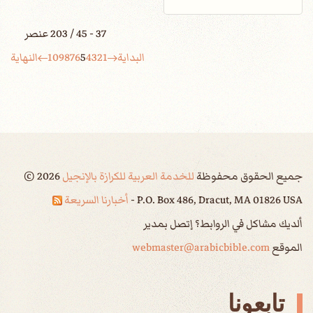
37 - 45 / 203 عنصر
البداية
1
2
3
4
5
6
7
8
9
10
النهاية
جميع الحقوق محفوظة
للخدمة العربية للكرازة بالإنجيل
2026
©
P.O. Box 486, Dracut, MA 01826 USA -
أخبارنا السريعة
ألديك مشاكل في الروابط؟ إتصل بمدير
الموقع
webmaster@arabicbible.com
تابعونا