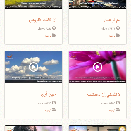
لم تر عين
إن كانت ظروفي
7281 views
7375 views
ترانيم
ترانيم
لا تلمني إن دهشت
حين أرى
6856 views
6960 views
ترانيم
ترانيم