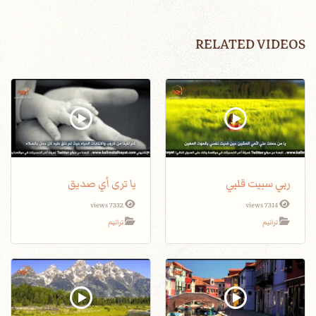
RELATED VIDEOS
ربي سبيت قلبي
يا ترى أي صديق
7332 views
7314 views
ترانيم
ترانيم