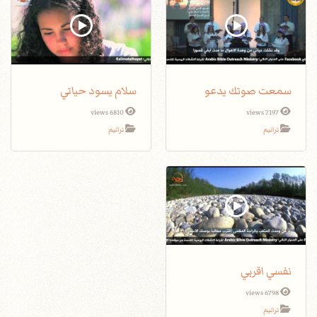
سمعت صوتك يدعو
سلام يسود حياتي
6810 views
7197 views
ترانيم
ترانيم
نفسي اقربي
6798 views
ترانيم