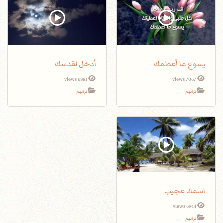
يسوع ما أعظمك
أدخل لقدسك
6881 views
7067 views
ترانيم
ترانيم
اسمك عجيب
6944 views
ترانيم