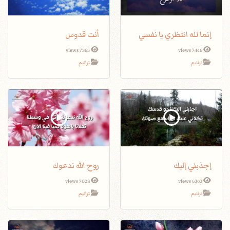
إنما لله انتظري يا نفسي
أنت قدوس
7365 views
7446 views
ترانيم
ترانيم
إجذبني إليك
روح الله ندعوك
7028 views
6363 views
ترانيم
ترانيم