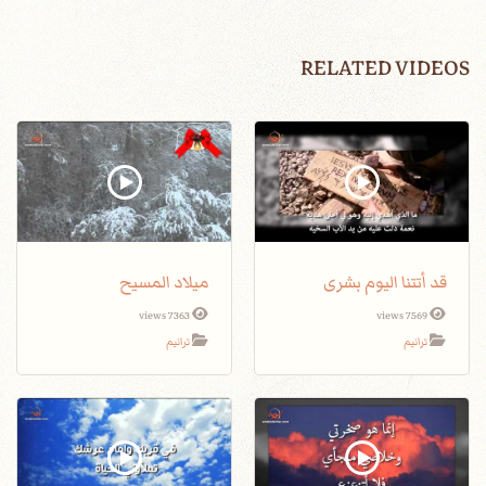
RELATED VIDEOS
قد أتتنا اليوم بشرى
ميلاد المسيح
7363 views
7569 views
ترانيم
ترانيم