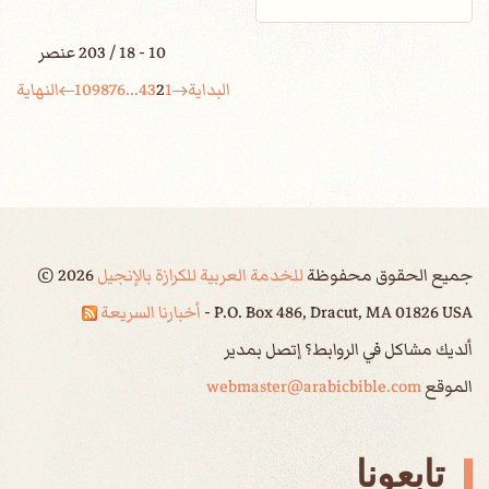
10 - 18 / 203 عنصر
البداية
1
2
3
4
...
6
7
8
9
10
النهاية
جميع الحقوق محفوظة
للخدمة العربية للكرازة بالإنجيل
2026
©
P.O. Box 486, Dracut, MA 01826 USA -
أخبارنا السريعة
ألديك مشاكل في الروابط؟ إتصل بمدير
الموقع
webmaster@arabicbible.com
تابعونا