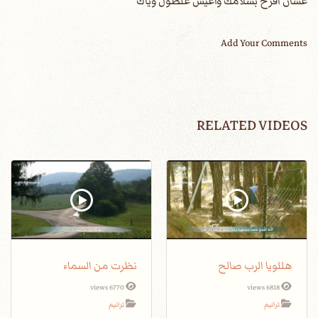
عشان أفرح بسلامك وأعيش علطول وياك
Add Your Comments
RELATED VIDEOS
هللويا الرب صالح
نظرت من السماء
6770 views
6818 views
ترانيم
ترانيم