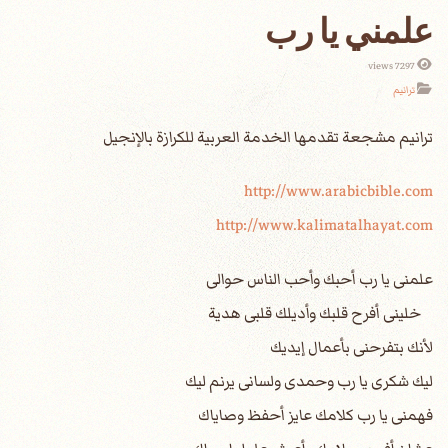
علمني يا رب
7297 views
ترانيم
http://www.arabicbible.com
http://www.kalimatalhayat.com
علمنى يا رب أحبك وأحب الناس حوالى
خلينى أفرح قلبك وأديلك قلبى هدية
لأنك بتفرحنى بأعمال إيديك
ليك شكرى يا رب وحمدى ولسانى يرنم ليك
فهمنى يا رب كلامك عايز أحفظ وصاياك