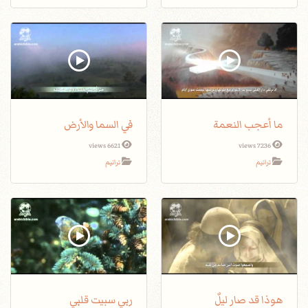
ما أعجب النعمة
في السما والأرض
6621 views
7236 views
ترانيم
ترانيم
هوذا قد صار ليلٌ
ربي سبيت قلبي