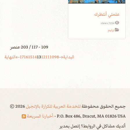
علمني أنتظرك
7234 views
ترانيم
109 - 117 / 203 عنصر
البداية
8
9
10
11
12
13
14
15
16
17
النهاية
جميع الحقوق محفوظة
للخدمة العربية للكرازة بالإنجيل
2026
©
P.O. Box 486, Dracut, MA 01826 USA -
أخبارنا السريعة
ألديك مشاكل في الروابط؟ إتصل بمدير