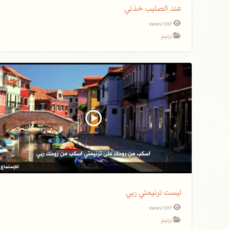
عند الصليب خذني
7317 views
ترانيم
ليست ترنيمتي ربي
7177 views
ترانيم