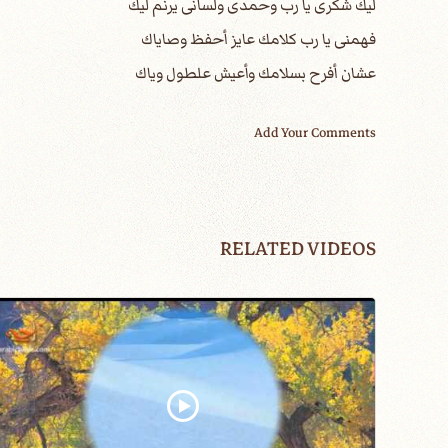
ليك شكرى يا رب وحمدى ولسانى يرنم ليك
فهمنى يا رب كلامك عايز أحفظ وصاياك
عشان أفرح بسلامك وأعيش علطول وياك
Add Your Comments
RELATED VIDEOS