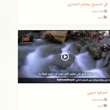
في المسيح يعظم انتصاري
7648 views
ترانيم
أتعرفوا حبيبي
7325 views
ترانيم