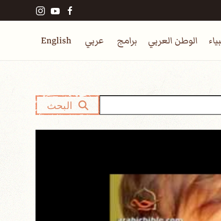
ياء
الوطن العربي
برامج
عربي
English
البحث