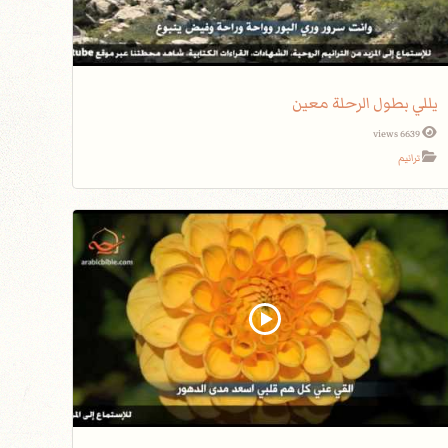
يللي بطول الرحلة معين
6639 views
ترانيم