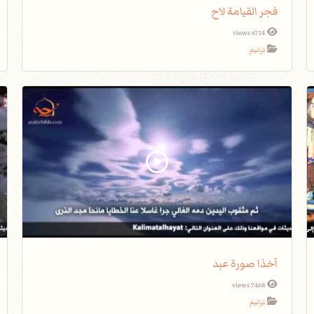
فجر القيامة لاح
6714 views
ترانيم
آخذا صورة عبد
7468 views
ترانيم