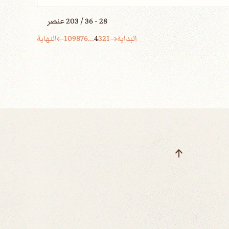
28 - 36 / 203 عنصر
البداية
1
2
3
4
...
6
7
8
9
10
النهاية