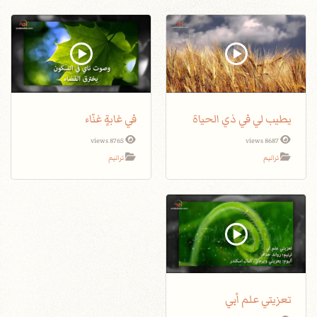
يطيب لي في ذي الحياة
في غابةٍ غنّاء
8765 views
8687 views
ترانيم
ترانيم
تعزيتي علم أبي