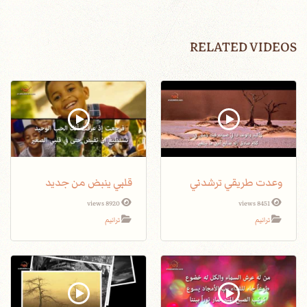
RELATED VIDEOS
وعدت طريقي ترشدني
قلبي ينبض من جديد
8920 views
8451 views
ترانيم
ترانيم