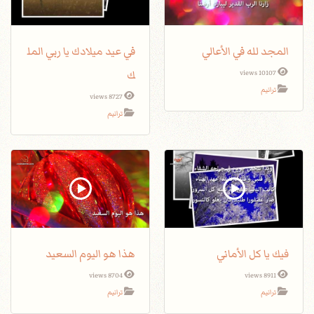
المجد لله في الأعالي
في عيد ميلادك يا ربي المل
ك
10107 views
ترانيم
8727 views
ترانيم
فيك يا كل الأماني
هذا هو اليوم السعيد
8704 views
8911 views
ترانيم
ترانيم