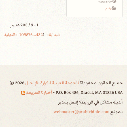
8799 views
ترانيم
1 - 9 / 203 عنصر
البداية
1
2
3
4
...
6
7
8
9
10
النهاية
جميع الحقوق محفوظة
للخدمة العربية للكرازة بالإنجيل
2026
©
P.O. Box 486, Dracut, MA 01826 USA -
أخبارنا السريعة
ألديك مشاكل في الروابط؟ إتصل بمدير
الموقع
webmaster@arabicbible.com