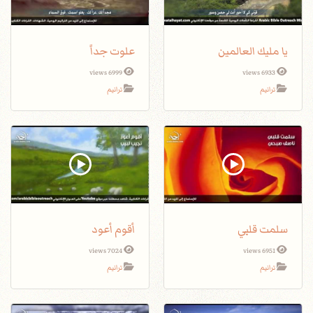
يا مليك العالمين
علوت جداً
6999 views
6933 views
ترانيم
ترانيم
سلمت قلبي
أقوم أعود
7024 views
6951 views
ترانيم
ترانيم