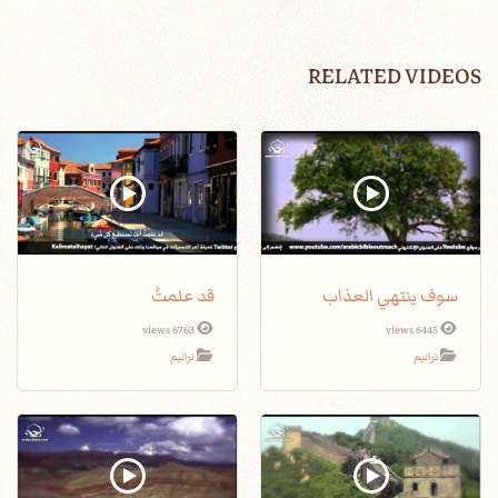
RELATED VIDEOS
سوف ينتهي العذاب
قد علمتُ
6763 views
6445 views
ترانيم
ترانيم