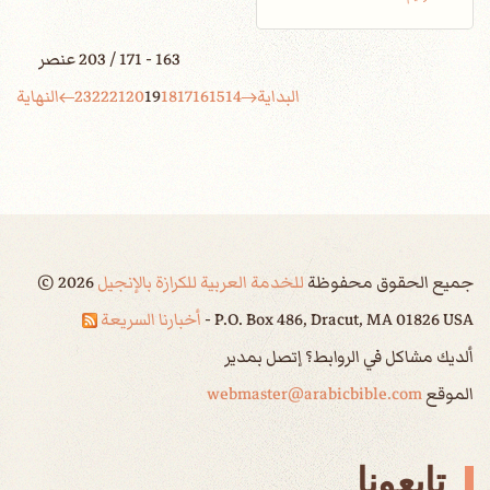
163 - 171 / 203 عنصر
البداية
14
15
16
17
18
19
20
21
22
23
النهاية
جميع الحقوق محفوظة
للخدمة العربية للكرازة بالإنجيل
2026
©
P.O. Box 486, Dracut, MA 01826 USA -
أخبارنا السريعة
ألديك مشاكل في الروابط؟ إتصل بمدير
الموقع
webmaster@arabicbible.com
تابعونا