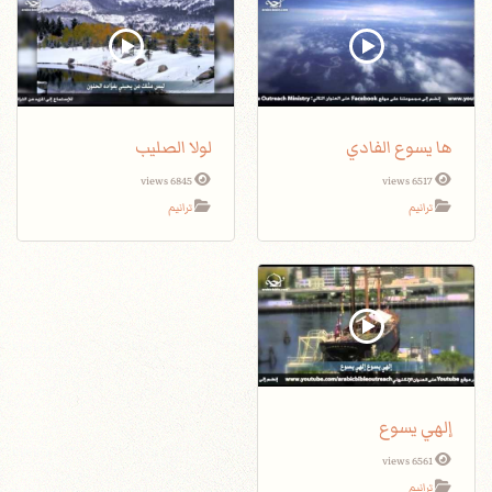
ها يسوع الفادي
لولا الصليب
6845 views
6517 views
ترانيم
ترانيم
إلهي يسوع
6561 views
ترانيم