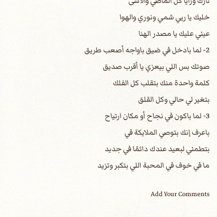
تارك ورايا كل الماضي والأسى
خليك يا ربي شمي ونوري والهوا
عيني عليك يا مصدر الهنا
2- لما بادخل في ضيق باواجه أصعب طريق
صوتك بس اللي بيعزي يا أقرب صديق
كلمة واحدة منك بتقلب كل الفلك
بتغير لي حالي وكل القلق
3- لما باكون في نجاح أو مكان ارتياح
باعرف إنك بتوصي الملايكة في
بتطمني لبعيد عندك دائمًا في جديد
ما في خوف في المحبة اللي بتكبر وتزيد
Add Your Comments