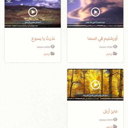
أورشليم في السما
نذرتُ يا يسوع
6935 views
7332 views
ترانيم
ترانيم
عايز أرتل
7279 views
ترانيم