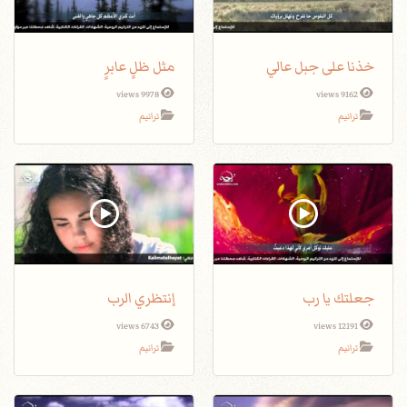
خذنا على جبل عالي
مثل ظلٍ عابرٍ
9978 views
9162 views
ترانيم
ترانيم
جعلتك يا رب
إنتظري الرب
6743 views
12191 views
ترانيم
ترانيم