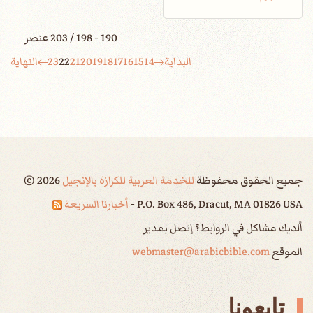
190 - 198 / 203 عنصر
البداية
14
15
16
17
18
19
20
21
22
23
النهاية
جميع الحقوق محفوظة
للخدمة العربية للكرازة بالإنجيل
2026
©
P.O. Box 486, Dracut, MA 01826 USA -
أخبارنا السريعة
ألديك مشاكل في الروابط؟ إتصل بمدير
الموقع
webmaster@arabicbible.com
تابعونا