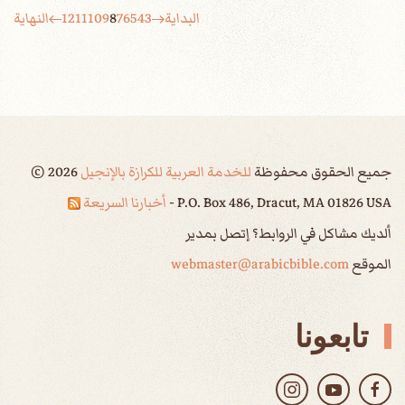
البداية
3
4
5
6
7
8
9
10
11
12
النهاية
جميع الحقوق محفوظة
للخدمة العربية للكرازة بالإنجيل
2026
©
P.O. Box 486, Dracut, MA 01826 USA -
أخبارنا السريعة
ألديك مشاكل في الروابط؟ إتصل بمدير
الموقع
webmaster@arabicbible.com
تابعونا