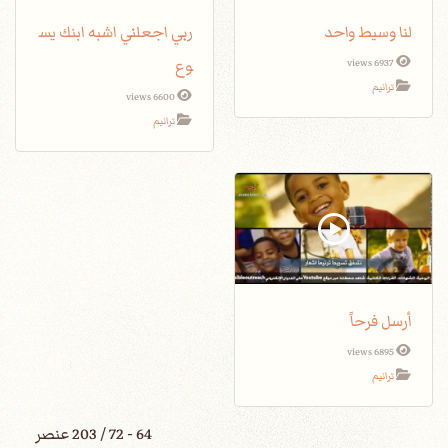
لنا وسيط واحد
ربي اجعلني اشبه ابنك يس
وع
6937 views
ترانيم
6600 views
ترانيم
أرسل فرحاً
6895 views
ترانيم
64 - 72 / 203 عنصر