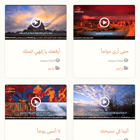
حتى أرى دواماً
أرفعك يا إلهي الملك
7273 views
7390 views
ترانيم
ترانيم
أتينا كي نسبحك
لا أنسى يوماً