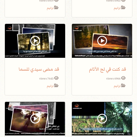
6959 views
6963 views
ترانيم
ترانيم
قد كنت في لج الآثام
قد مضى سيدي للسما
7643 views
6966 views
ترانيم
ترانيم