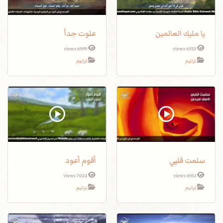
يا مليك العالمين
علوت جداً
6999 views
6933 views
ترانيم
ترانيم
سلمت قلبي
أقوم أعود
7024 views
6951 views
ترانيم
ترانيم