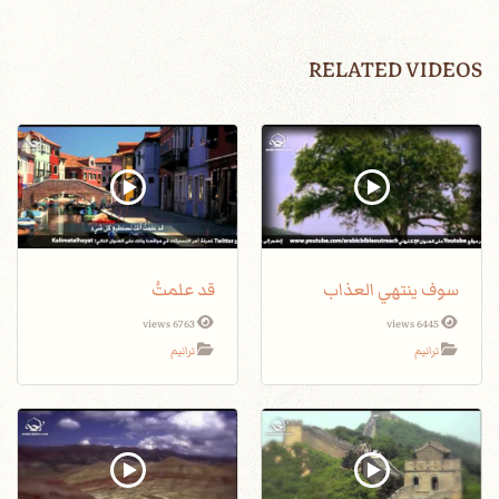
RELATED VIDEOS
سوف ينتهي العذاب
قد علمتُ
6763 views
6445 views
ترانيم
ترانيم