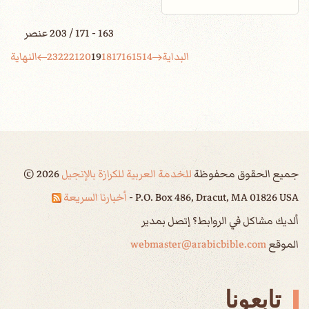
163 - 171 / 203 عنصر
البداية
14
15
16
17
18
19
20
21
22
23
النهاية
جميع الحقوق محفوظة
للخدمة العربية للكرازة بالإنجيل
2026
©
P.O. Box 486, Dracut, MA 01826 USA -
أخبارنا السريعة
ألديك مشاكل في الروابط؟ إتصل بمدير
الموقع
webmaster@arabicbible.com
تابعونا