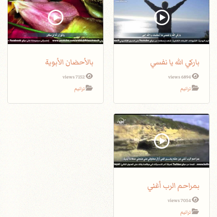
باركي الله يا نفسي
بالأحضان الأبوية
7152 views
6894 views
ترانيم
ترانيم
بمراحم الرب أغني
7054 views
ترانيم