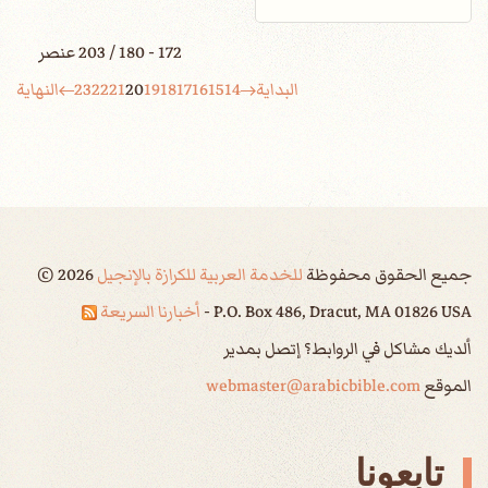
172 - 180 / 203 عنصر
البداية
14
15
16
17
18
19
20
21
22
23
النهاية
جميع الحقوق محفوظة
للخدمة العربية للكرازة بالإنجيل
2026
©
P.O. Box 486, Dracut, MA 01826 USA -
أخبارنا السريعة
ألديك مشاكل في الروابط؟ إتصل بمدير
الموقع
webmaster@arabicbible.com
تابعونا