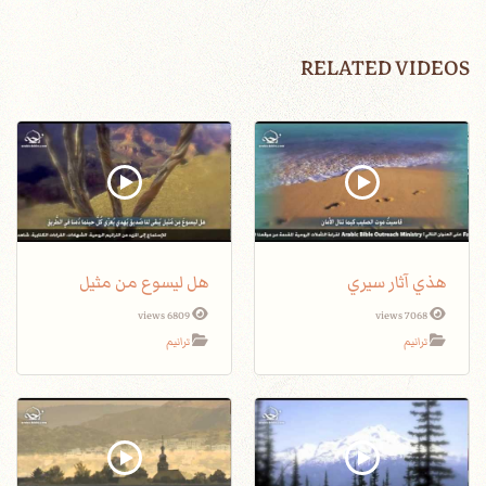
RELATED VIDEOS
هذي آثار سيري
هل ليسوع من مثيل
6809 views
7068 views
ترانيم
ترانيم