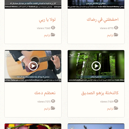
احفظني في رضاك
لولا يا ربي
7160 views
6775 views
ترانيم
ترانيم
كالنخلة يزهو الصديق
نعظم دمك
7171 views
7419 views
ترانيم
ترانيم