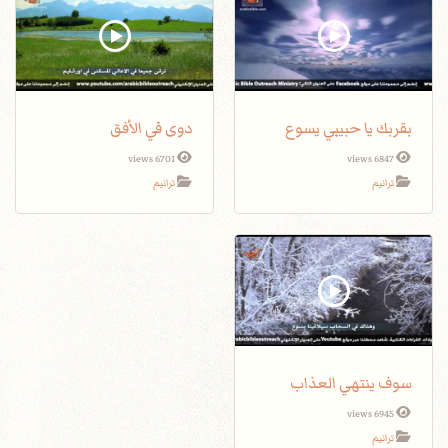
بقربك يا حبيبي يسوع
دوى في الأفق
6701 views
6847 views
ترانيم
ترانيم
سوف ينتهي العذاب
6945 views
ترانيم