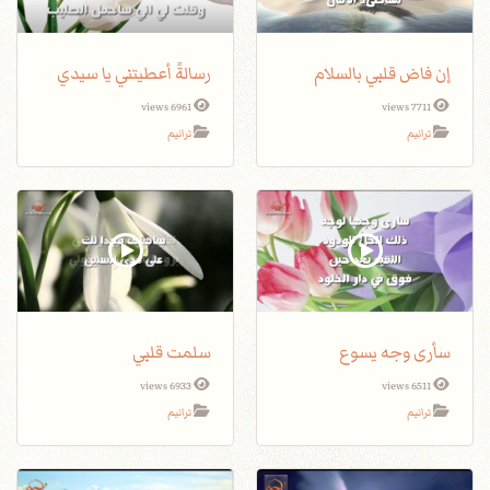
إن فاض قلبي بالسلام
رسالةً أعطيتني يا سيدي
6961 views
7711 views
ترانيم
ترانيم
سأرى وجه يسوع
سلمت قلبي
6933 views
6511 views
ترانيم
ترانيم