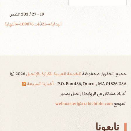
19 - 27 / 203 عنصر
البداية
1
2
3
4
...
6
7
8
9
10
النهاية
جميع الحقوق محفوظة
للخدمة العربية للكرازة بالإنجيل
2026
©
P.O. Box 486, Dracut, MA 01826 USA -
أخبارنا السريعة
ألديك مشاكل في الروابط؟ إتصل بمدير
الموقع
webmaster@arabicbible.com
تابعونا