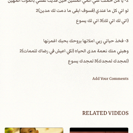
2- يا من حملت عني اثمي المشين حين فديت نفسي بالموت المهين
لو اني كل ما عندي (فسوف ابقى ما دمت لك مدين)2
(اني لك اني لك)3 اني لك يسوع
3- فخذ حياتي ربي املانها بروحك بحبك اغمرنها
وهبني منك نعمة مدى الحياه (لكي اعيش في رضاك للممات)2
(لمجدك لمجدك)3 لمجدك يسوع
Add Your Comments
RELATED VIDEOS