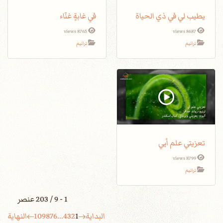
يطيب لي في ذي الحياة
في غابةٍ غنّاء
8765 views
8687 views
ترانيم
ترانيم
تعزيتي علم أبي
8799 views
ترانيم
1 - 9 / 203 عنصر
البداية
1
2
3
4
...
6
7
8
9
10
النهاية