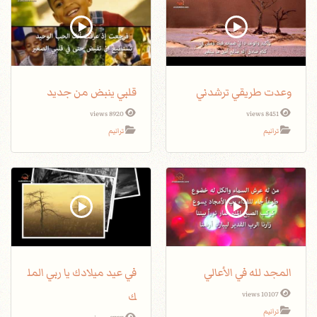
وعدت طريقي ترشدني
قلبي ينبض من جديد
8920 views
8451 views
ترانيم
ترانيم
المجد لله في الأعالي
في عيد ميلادك يا ربي المل
ك
10107 views
ترانيم