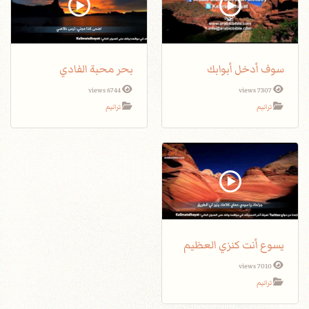
سوف أدخل أبوابك
بحر محبة الفادي
6744 views
7307 views
ترانيم
ترانيم
يسوع أنت كنزي العظيم
7010 views
ترانيم