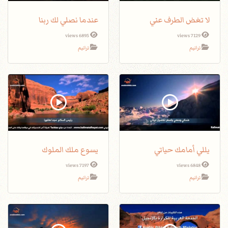
لا تغض الطرف عني
عندما نصلي لك ربنا
6895 views
7129 views
ترانيم
ترانيم
يللي أمامك حياتي
يسوع ملك الملوك
7197 views
6848 views
ترانيم
ترانيم