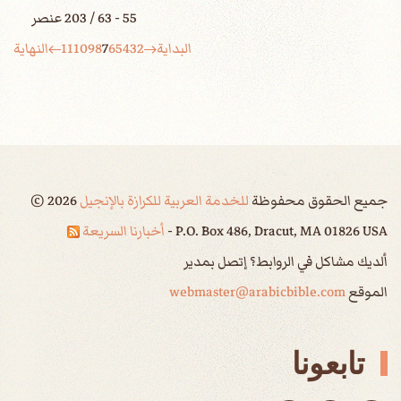
55 - 63 / 203 عنصر
البداية
2
3
4
5
6
7
8
9
10
11
النهاية
جميع الحقوق محفوظة
للخدمة العربية للكرازة بالإنجيل
2026
©
P.O. Box 486, Dracut, MA 01826 USA -
أخبارنا السريعة
ألديك مشاكل في الروابط؟ إتصل بمدير
الموقع
webmaster@arabicbible.com
تابعونا