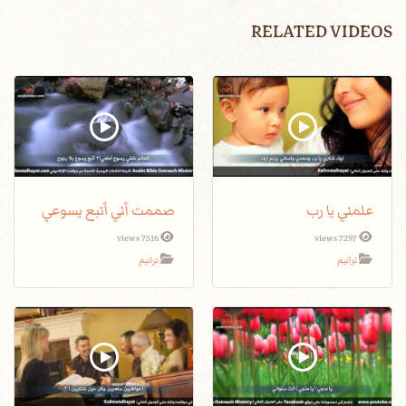
RELATED VIDEOS
علمني يا رب
صممت أني أتبع يسوعي
7516 views
7297 views
ترانيم
ترانيم