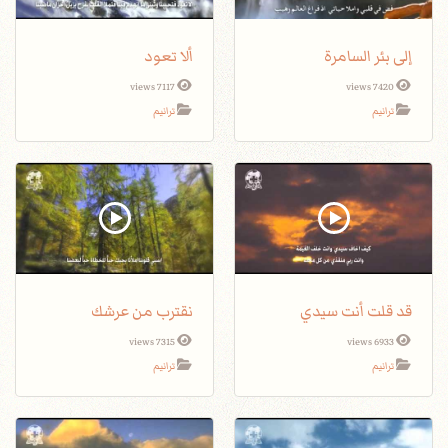
إلى بئر السامرة
ألا تعود
7117 views
7420 views
ترانيم
ترانيم
قد قلت أنت سيدي
نقترب من عرشك
7315 views
6933 views
ترانيم
ترانيم