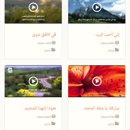
إني أحب الرب
في الافق دوى
7451 views
6939 views
ترانيم
ترانيم
نباركك يا ملك المجد
هوذا إلهنا المجيد
6206 views
6732 views
ترانيم
ترانيم