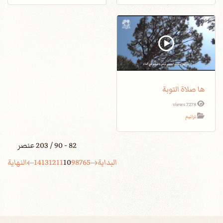
ها صلاة التوبة
7278 views
ترانيم
82 - 90 / 203 عنصر
البداية
5
6
7
8
9
10
11
12
13
14
النهاية