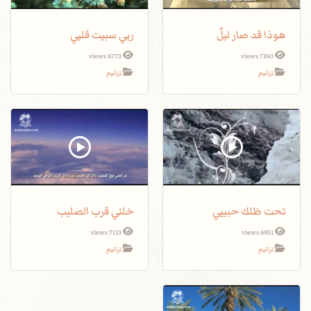
هوذا قد صار ليلٌ
ربي سبيت قلبي
6773 views
7160 views
ترانيم
ترانيم
تحت ظلك حبيبي
خلني قرب الصليب
7113 views
6951 views
ترانيم
ترانيم