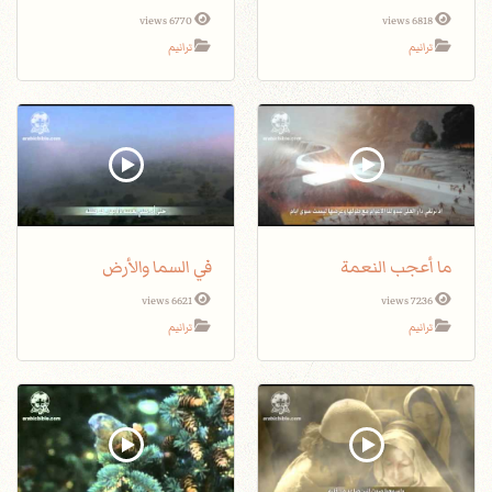
6770 views
6818 views
ترانيم
ترانيم
ما أعجب النعمة
في السما والأرض
6621 views
7236 views
ترانيم
ترانيم