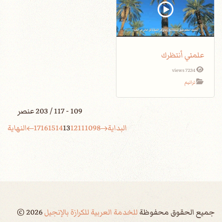
علمني أنتظرك
7234 views
ترانيم
109 - 117 / 203 عنصر
البداية
8
9
10
11
12
13
14
15
16
17
النهاية
جميع الحقوق محفوظة
للخدمة العربية للكرازة بالإنجيل
2026
©