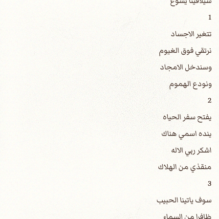
سيلاقينا يسوع
1
تتغير الاجساد
نرتقي فوق الغيوم
وسندخل الامجاد
ونودع الهموم
2
يفتح سفر الحياه
ينده اسمي هناك
اشكر ربي الاله
منقذي من الهلاك
3
سوف ياتينا الحبيب
ظافرا من السماء