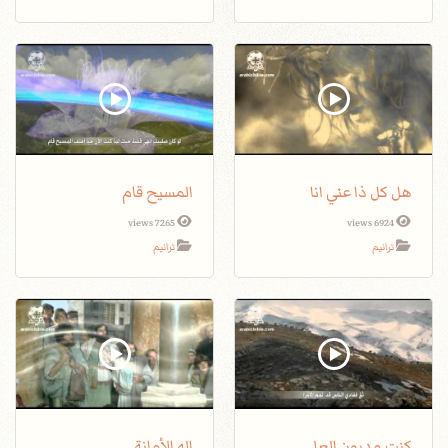
هل كل ذا عني انا
المسيح قام
7265 views
6924 views
ترانيم
ترانيم
كنت مديون العلي
إله الأمانة