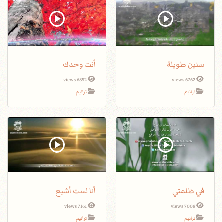
سنين طويلة
أنت وحدك
6852 views
6762 views
ترانيم
ترانيم
في ظلمتي
أنا لست أشبع
7161 views
7008 views
ترانيم
ترانيم