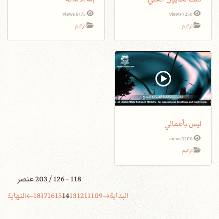
6775 views
7250 views
ترانيم
ترانيم
ليس بأعمالي
7100 views
ترانيم
118 - 126 / 203 عنصر
البداية
9
10
11
12
13
14
15
16
17
18
النهاية