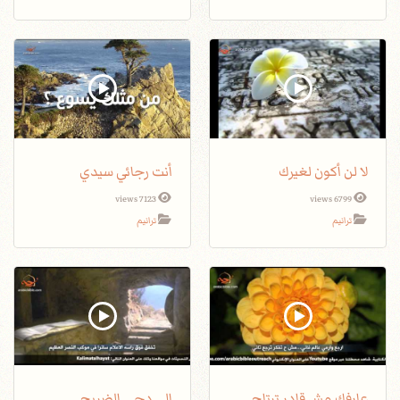
لا لن أكون لغيرك
أنت رجائي سيدي
7123 views
6799 views
ترانيم
ترانيم
عارفك مش قادر ترتاح
إلى دجى الضريح