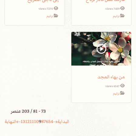
7270 views
7459 views
ترانيم
ترانيم
من بهاء المجد
6547 views
ترانيم
73 - 81 / 203 عنصر
البداية
4
5
6
7
8
9
10
11
12
13
النهاية