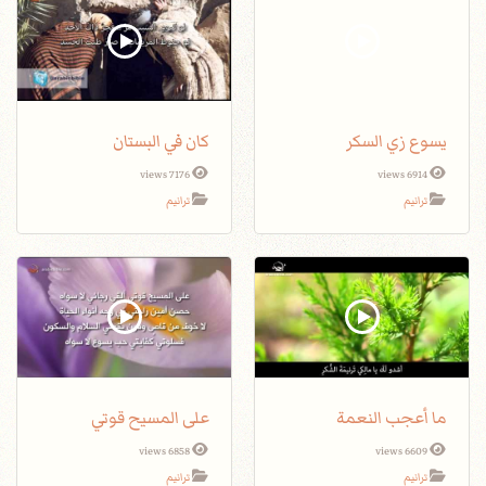
يسوع زي السكر
كان في البستان
7176 views
6914 views
ترانيم
ترانيم
ما أعجب النعمة
على المسيح قوتي
6858 views
6609 views
ترانيم
ترانيم