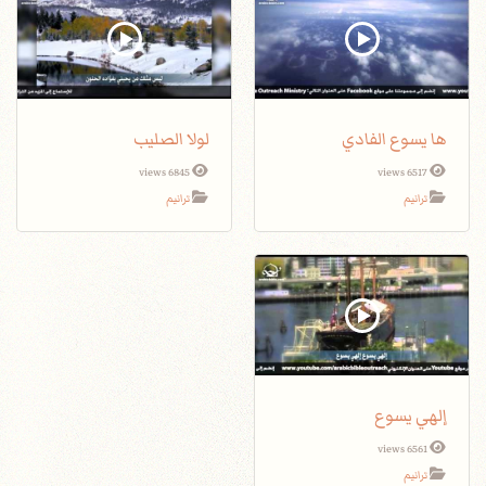
ها يسوع الفادي
لولا الصليب
6845 views
6517 views
ترانيم
ترانيم
إلهي يسوع
6561 views
ترانيم