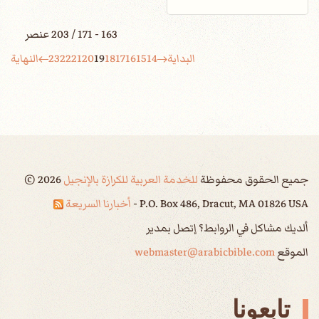
163 - 171 / 203 عنصر
البداية
14
15
16
17
18
19
20
21
22
23
النهاية
جميع الحقوق محفوظة
للخدمة العربية للكرازة بالإنجيل
2026
©
P.O. Box 486, Dracut, MA 01826 USA -
أخبارنا السريعة
ألديك مشاكل في الروابط؟ إتصل بمدير
الموقع
webmaster@arabicbible.com
تابعونا