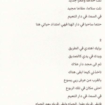
نلت خلاصا وعمرا جديد
نلت سلاما، مقاما مجيد
في السما، في دار النعيم
حتما ساحيا في دار الهنا فهي امتداد حياتي هنا
2
برايك اهتدي في الطريق
ويدك في يدي كالصديق
ثم الى مجد دار علاك
تاخذني كيما ابقى هناك
بالقرب من عرش ربي يسوع
احلى مكان في تلك الربوع
في السما، في دار النعيم
فابقى قربك طول الحياه وابقى قربك بعد الحياه