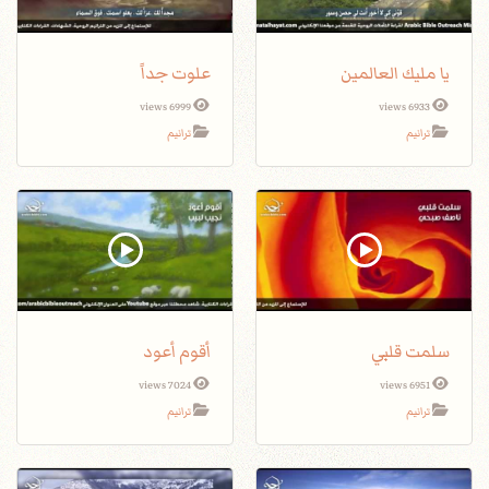
يا مليك العالمين
علوت جداً
6999 views
6933 views
ترانيم
ترانيم
سلمت قلبي
أقوم أعود
7024 views
6951 views
ترانيم
ترانيم