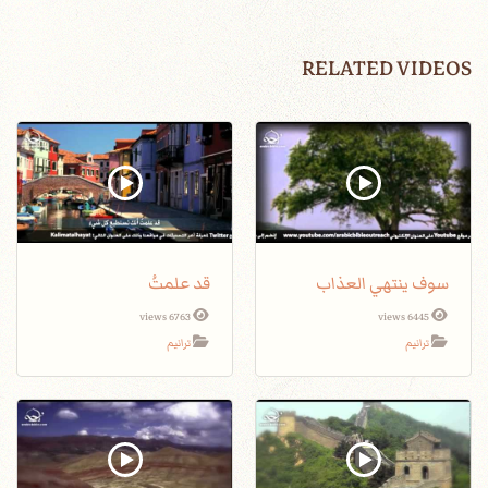
RELATED VIDEOS
سوف ينتهي العذاب
قد علمتُ
6763 views
6445 views
ترانيم
ترانيم