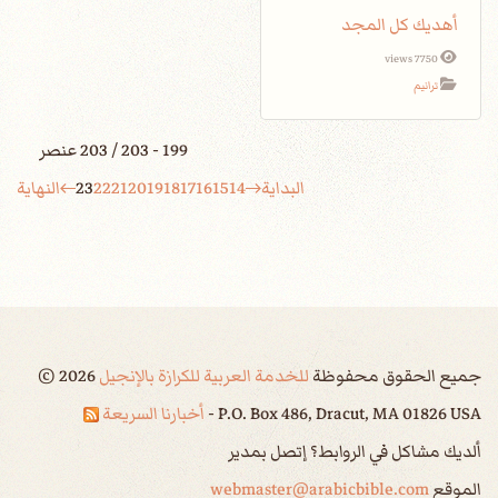
أهديك كل المجد
7750 views
ترانيم
199 - 203 / 203 عنصر
البداية
14
15
16
17
18
19
20
21
22
23
النهاية
جميع الحقوق محفوظة
للخدمة العربية للكرازة بالإنجيل
2026
©
P.O. Box 486, Dracut, MA 01826 USA -
أخبارنا السريعة
ألديك مشاكل في الروابط؟ إتصل بمدير
الموقع
webmaster@arabicbible.com