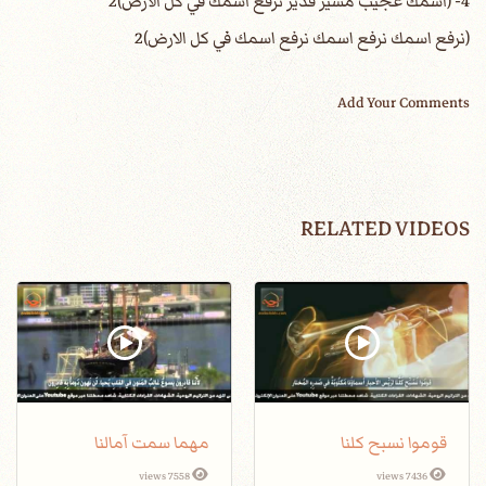
4- (اسمك عجيب مشير قدير نرفع اسمك في كل الارض)2
(نرفع اسمك نرفع اسمك نرفع اسمك في كل الارض)2
Add Your Comments
RELATED VIDEOS
قوموا نسبح كلنا
مهما سمت آمالنا
7558 views
7436 views