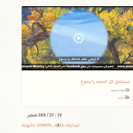
مستحق كل المجد يا يسوع
7234 views
ترانيم
19 - 27 / 203 عنصر
البداية
1
2
3
4
...
6
7
8
9
10
النهاية