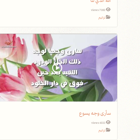
الله الذي لنا
7182 views
ترانيم
سأرى وجه يسوع
6511 views
ترانيم