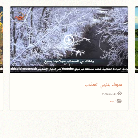
سوف ينتهي العذاب
6945 views
ترانيم