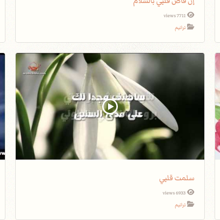
إن فاض قلبي بالسلام
7711 views
ترانيم
سلمت قلبي
6933 views
ترانيم