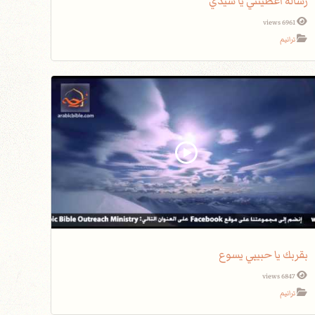
رسالةً أعطيتني يا سيدي
6961 views
ترانيم
بقربك يا حبيبي يسوع
6847 views
ترانيم