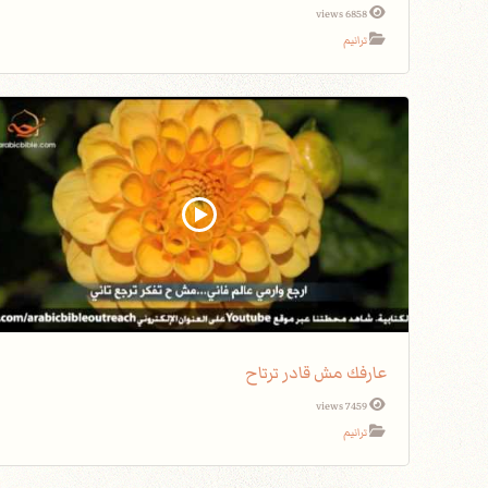
6858 views
ترانيم
عارفك مش قادر ترتاح
7459 views
ترانيم