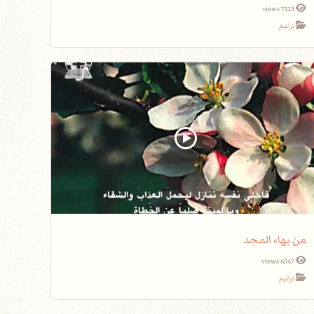
7123 views
ترانيم
من بهاء المجد
6547 views
ترانيم