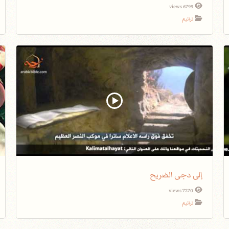
6799 views
ترانيم
إلى دجى الضريح
7270 views
ترانيم