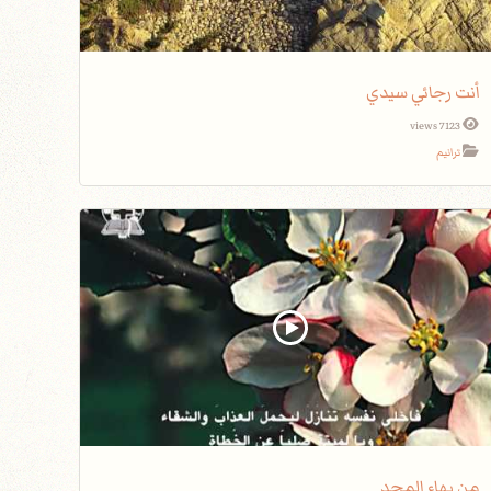
أنت رجائي سيدي
7123 views
ترانيم
من بهاء المجد