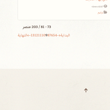
6547 views
ترانيم
73 - 81 / 203 عنصر
البداية
4
5
6
7
8
9
10
11
12
13
النهاية