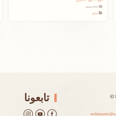
7270 views
ترانيم
تابعونا
©
webmaster@ar