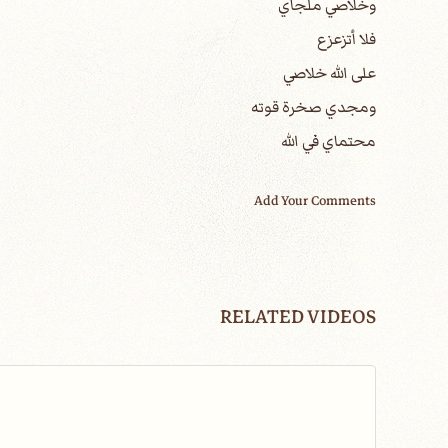
وخلاصي ملجأي
فلا أتزعزع
على الله خلاصي
ومجدي صخرة قوته
محتماي في الله
Add Your Comments
RELATED VIDEOS