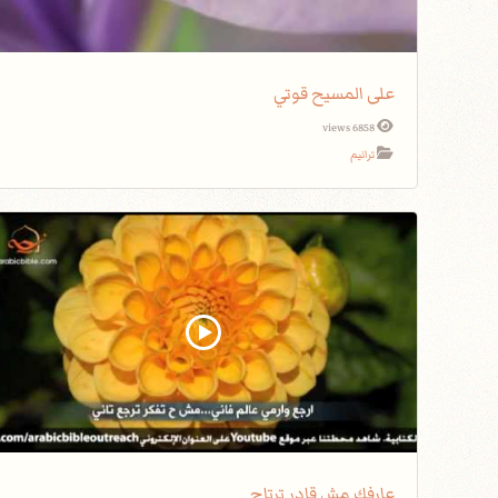
على المسيح قوتي
6858 views
ترانيم
عارفك مش قادر ترتاح