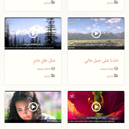
ترانيم
ترانيم
خذنا على جبل عالي
مثل ظلٍ عابرٍ
9978 views
9162 views
ترانيم
ترانيم