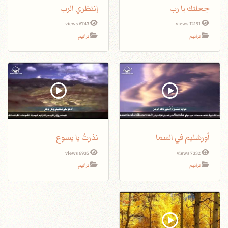
جعلتك يا رب
إنتظري الرب
6743 views
12191 views
ترانيم
ترانيم
أورشليم في السما
نذرتُ يا يسوع
6935 views
7332 views
ترانيم
ترانيم