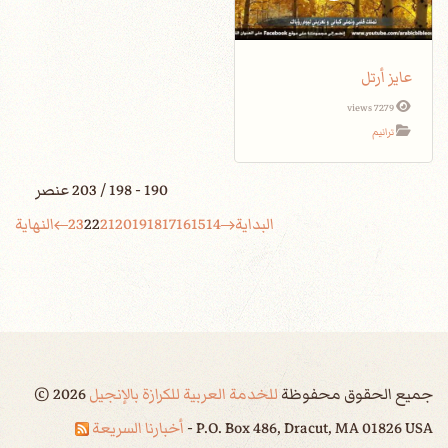
عايز أرتل
7279 views
ترانيم
190 - 198 / 203 عنصر
البداية
14
15
16
17
18
19
20
21
22
23
النهاية
جميع الحقوق محفوظة
للخدمة العربية للكرازة بالإنجيل
2026
©
P.O. Box 486, Dracut, MA 01826 USA -
أخبارنا السريعة