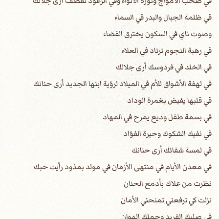
في صخب الأمواج وثورة الأنواء وفي الرعود تقصف أرى جلالك
في ظلمة الجبال والبدر في السماء
وصوت ناي في السكون يخترق الفضاء
في رهبة النجوم ترتاد في العلاء
في الخلد في فردوسك أرى جلالك
في لهفة الأشواق للأم في الميلاد لرؤية ابنها الجديد أرى حنانك
في قلبها يفيض بغمرة الوداد
في بسمة طفل وديع يمرح في المهاد
في نفيك الشكوك وحيرة الفؤاد
في لمسة شفائك أرى حنانك
في معدن الأيام في منتهى الأزمان في مولد بمذود رأيت حبك
نظرت من علاك بأدمع الحنان
نزلت كي ترفعني تمنحني الأمان
في صلبك الفريد وحملك الهوان