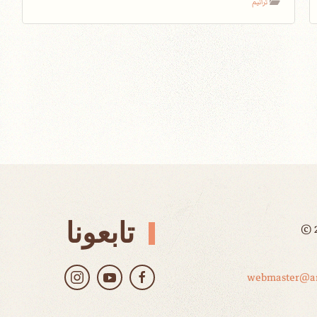
ترانيم
تابعونا
©
webmaster@ar