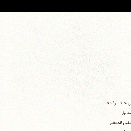
ى حبك تركتr
صديق
لبي الصغير