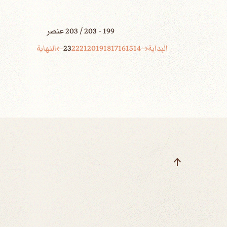
199 - 203 / 203 عنصر
البداية
14
15
16
17
18
19
20
21
22
23
النهاية