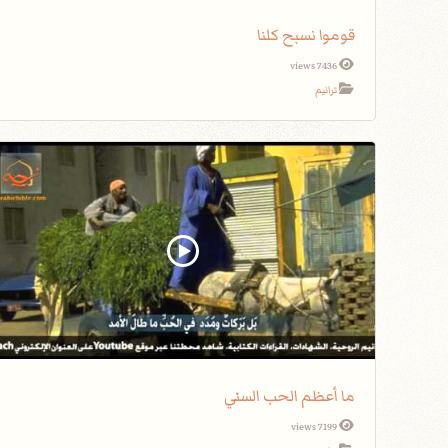
قوموا نسبح كلنا
7436 views
ترانيم
ما أعظم الحب السني
7199 views