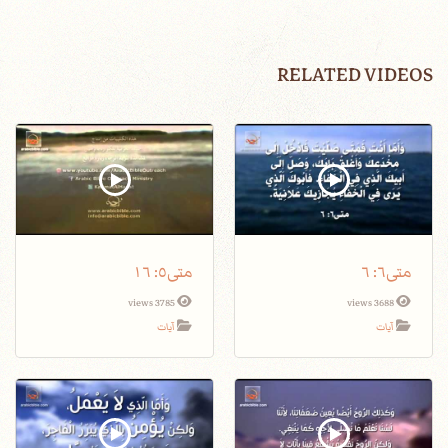
RELATED VIDEOS
متى٦: ٦
متى٥: ١٦
3785 views
3688 views
آيات
آيات