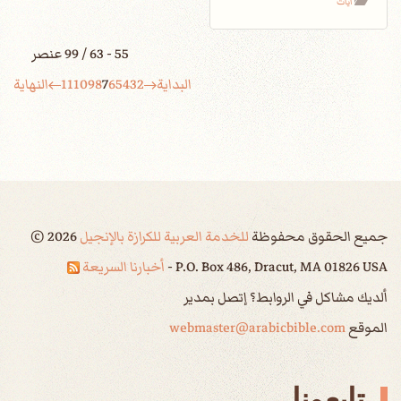
آيات
55 - 63 / 99 عنصر
البداية
2
3
4
5
6
7
8
9
10
11
النهاية
جميع الحقوق محفوظة
للخدمة العربية للكرازة بالإنجيل
2026
©
P.O. Box 486, Dracut, MA 01826 USA -
أخبارنا السريعة
ألديك مشاكل في الروابط؟ إتصل بمدير
الموقع
webmaster@arabicbible.com
تابعونا