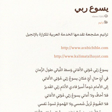
يسوع ربي
7201 views
ترانيم
http://www.arabicbible.com
http://www.kalimatalhayat.com
يسوعُ رَبّي مُؤتِي الأَغاني وَسطَ اللَّيالي طولَ الزَّمانِ
في أَيِّ حالٍ أَيِّ مَكانِ يسوعُ رَبّي مُؤتِي الأَغانِي
إِلى الأَمامِ دَوماً أَسيرُ فادي الأَنامِ رَبّي القَديرُ
فلا أَخافُ ولا أُعاني يسوعُ رَبّي مُؤتِي الأَغانِي
فلا الغُيومُ تُزيلُ شَمسي ولا الهُمومُ تَسودُ نَفسي