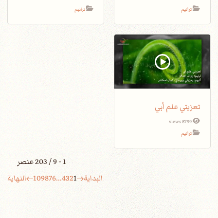
ترانيم
ترانيم
تعزيتي علم أبي
8799 views
ترانيم
1 - 9 / 203 عنصر
البداية
1
2
3
4
...
6
7
8
9
10
النهاية