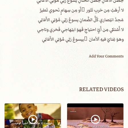
حِصنُ الأَمانِ حِضنُ الحَنانِ يسوعُ رَبّي مُؤتِي الأَغانِي
لا أَرهَبُ مِن حَربِ تَثور ُأَو مِن سِهامٍ نَحوي تَطيرُ
مَجدُ انتِصاري كُلُّ الضَّمانِ يسوعُ رَبّي مُؤتِي الأَغانِي
لا أَشتكي مِن أَيِّ احتياجِ فَهوَ ابتِهاجي فَخري وتاجي
وهوَ غِنايَ فيهِ اَلأمان ِييسوعُ رَبّي مُؤتِي الأَغانِي
Add Your Comments
RELATED VIDEOS