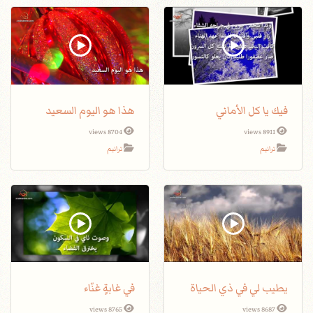
فيك يا كل الأماني
هذا هو اليوم السعيد
8704 views
8911 views
ترانيم
ترانيم
يطيب لي في ذي الحياة
في غابةٍ غنّاء
8765 views
8687 views