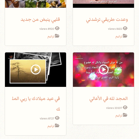
وعدت طريقي ترشدني
قلبي ينبض من جديد
8920 views
8451 views
ترانيم
ترانيم
المجد لله في الأعالي
في عيد ميلادك يا ربي المل
ك
10107 views
ترانيم
8727 views
ترانيم